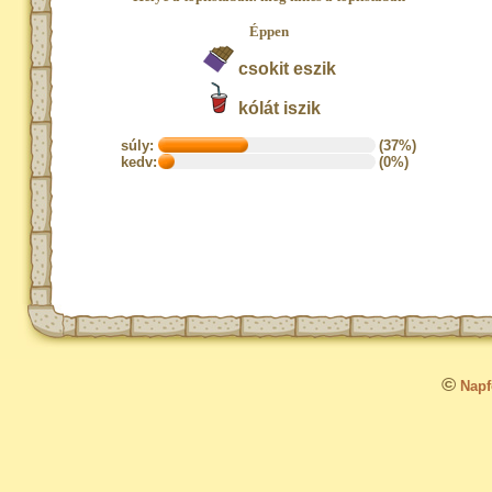
Éppen
csokit eszik
kólát iszik
súly:
(37%)
kedv:
(0%)
©
Napfo