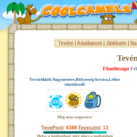
Tevém
|
Adatlapom
|
Játékaim
|
Na
Tevé
Főméltóságú
Fek
Tevetrükkök Nagymestere,Bölcsesség forrása,Lelkes
iskolakezdő
Még nem szuperteve
TevePont
:
6388
Teveszint
:
13
Helye a toplistában: még nincs a toplistában