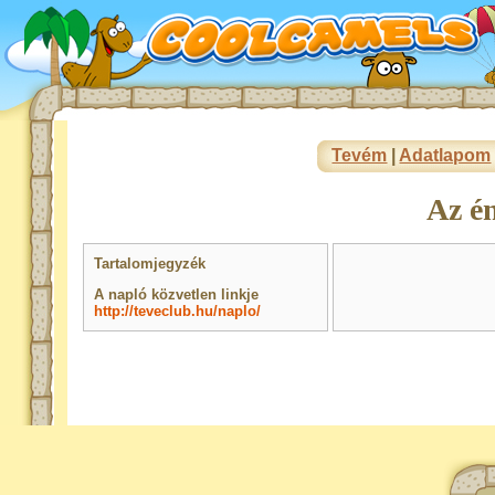
Tevém
|
Adatlapom
Az é
Tartalomjegyzék
A napló közvetlen linkje
http://teveclub.hu/naplo/