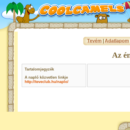
Tevém
|
Adatlapom
Az é
Tartalomjegyzék
A napló közvetlen linkje
http://teveclub.hu/naplo/