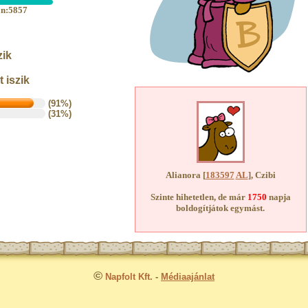
an:5857
zik
 iszik
(91%)
(31%)
Alianora [
183597
AL
], Czibi
Szinte hihetetlen, de már
1750
napja
boldogítjátok egymást.
©
Napfolt Kft.
-
Médiaajánlat