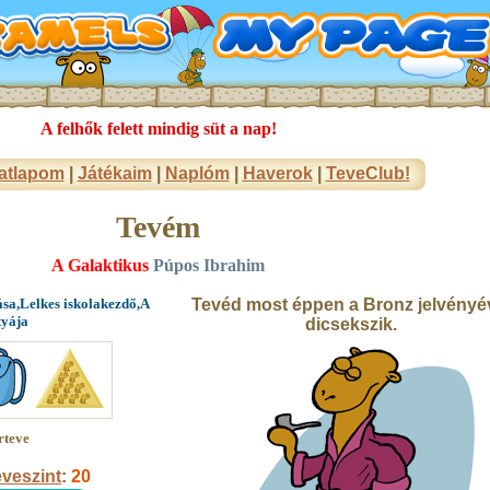
A felhők felett mindig süt a nap!
atlapom
|
Játékaim
|
Naplóm
|
Haverok
|
TeveClub!
Tevém
A Galaktikus
Púpos Ibrahim
ása,Lelkes iskolakezdő,A
Tevéd most éppen a Bronz jelvényé
tyája
dicsekszik.
rteve
veszint
:
20