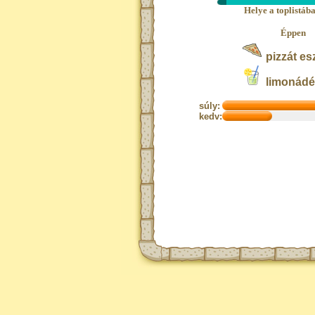
Helye a toplistáb
Éppen
pizzát es
limonádét
súly:
kedv: