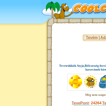
Tevém
|
Ad
Tevetrükkök Atyja,Bölcsesség forr
karavánok bás
Még nem szupe
TevePont
:
24264
Te