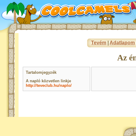
Tevém
|
Adatlapom
Az é
Tartalomjegyzék
A napló közvetlen linkje
http://teveclub.hu/naplo/