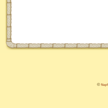
©
Napfo