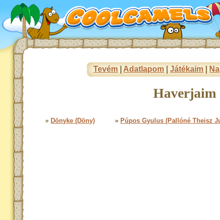
Tevém
|
Adatlapom
|
Játékaim
|
Na
Haverjaim 
»
Dönyke (Döny)
»
Púpos Gyulus (Pallóné Theisz J