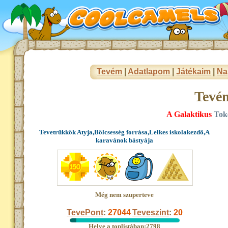
Tevém
|
Adatlapom
|
Játékaim
|
Na
Tevé
A Galaktikus
Toke
Tevetrükkök Atyja,Bölcsesség forrása,Lelkes iskolakezdő,A
karavánok bástyája
Még nem szuperteve
TevePont
:
27044
Teveszint
:
20
Helye a toplistában:2798