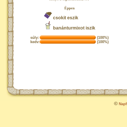
Éppen
csokit eszik
banánturmixot iszik
súly:
(100%)
kedv:
(100%)
©
Napfo