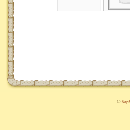
©
Napfo