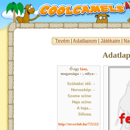
Tevém
|
Adatlapom
|
Játékaim
|
Na
Adatla
Ő egy
lány
,
magassága : -, súlya: -
Születési idő:
-
Horoszkóp:
-
Szeme színe:
Haja színe:
A haja...
Stílusa:
http://teveclub.hu/72122/