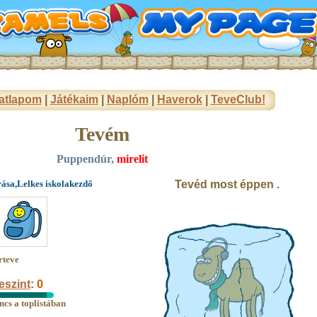
atlapom
|
Játékaim
|
Naplóm
|
Haverok
|
TeveClub!
Tevém
Puppendúr,
mirelit
rása,Lelkes iskolakezdő
Tevéd most éppen .
rteve
eszint
:
0
ncs a toplistában