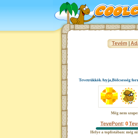
Tevém
|
Ad
Tevetrükkök Atyja,Bölcsesség for
Még nem szupe
TevePont
:
0
Tev
Helye a toplistában: még ni