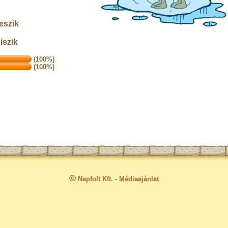
eszik
iszik
(100%)
(100%)
©
Napfolt Kft.
-
Médiaajánlat