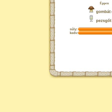
Éppen
gombát 
pezsgőt 
súly:
kedv: