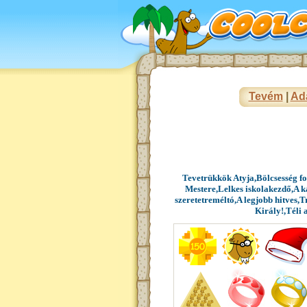
Tevém
|
Ad
Tevetrükkök Atyja,Bölcsesség f
Mestere,Lelkes iskolakezdő,A 
szeretetreméltó,A legjobb hitves,
Király!,Téli 