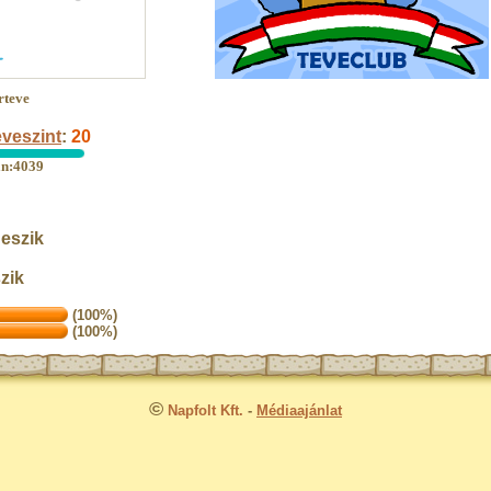
rteve
veszint
:
20
an:4039
eszik
szik
(100%)
(100%)
©
Napfolt Kft.
-
Médiaajánlat