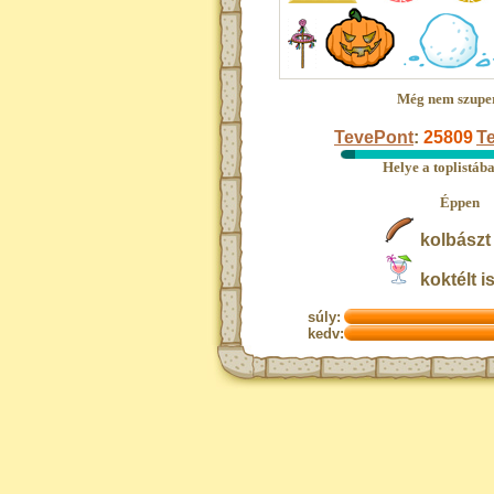
Még nem szupe
TevePont
:
25809
Te
Helye a toplistáb
Éppen
kolbászt 
koktélt i
súly:
kedv: