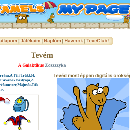
atlapom
|
Játékaim
|
Naplóm
|
Haverok
|
TeveClub!
Tevém
A Galaktikus
Zozzzzyka
orrása,A Téli Trükkök
Tevéd most éppen digitális öröksé
karavánok bástyája,A
Tréfamester,Májusfa,Tök
arc