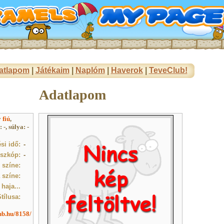
atlapom
|
Játékaim
|
Naplóm
|
Haverok
|
TeveClub!
Adatlapom
y
fiú
,
-, súlya: -
si idő:
-
szkóp:
-
színe:
 színe:
 haja...
tílusa:
lub.hu/8158/