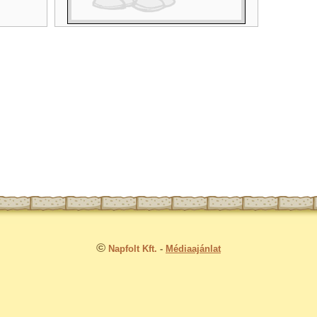
©
Napfolt Kft.
-
Médiaajánlat