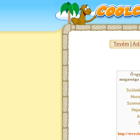
Tevém
|
Ad
Ő eg
magassága : 
Születé
Horo
Szeme 
Haja
A
S
http://tevec