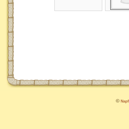
©
Napfo