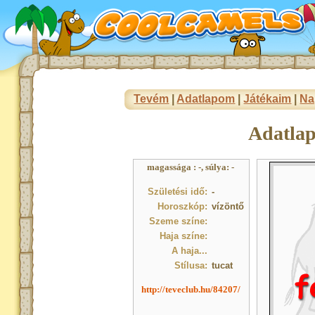
Tevém
|
Adatlapom
|
Játékaim
|
Na
Adatla
magassága : -, súlya: -
Születési idő:
-
Horoszkóp:
vízöntő
Szeme színe:
Haja színe:
A haja...
Stílusa:
tucat
http://teveclub.hu/84207/