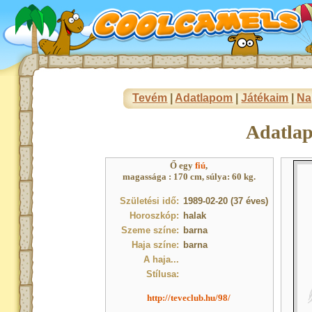
Tevém
|
Adatlapom
|
Játékaim
|
Na
Adatla
Ő egy
fiú
,
magassága : 170 cm, súlya: 60 kg.
Születési idő:
1989-02-20 (37 éves)
Horoszkóp:
halak
Szeme színe:
barna
Haja színe:
barna
A haja...
Stílusa:
http://teveclub.hu/98/