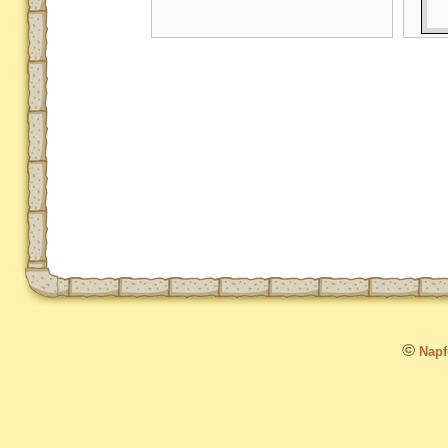
©
Napfo