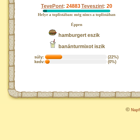
TevePont
:
24883
Teveszint
:
20
Helye a toplistában: még nincs a toplistában
Éppen
hamburgert eszik
banánturmixot iszik
súly:
(22%)
kedv:
(0%)
©
Napfo