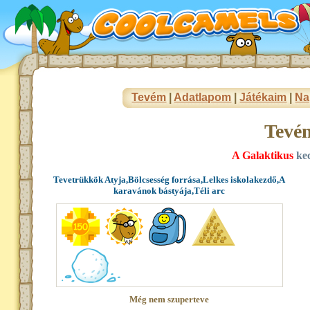
Tevém
|
Adatlapom
|
Játékaim
|
Na
Tevé
A Galaktikus
ke
Tevetrükkök Atyja,Bölcsesség forrása,Lelkes iskolakezdő,A
karavánok bástyája,Téli arc
Még nem szuperteve