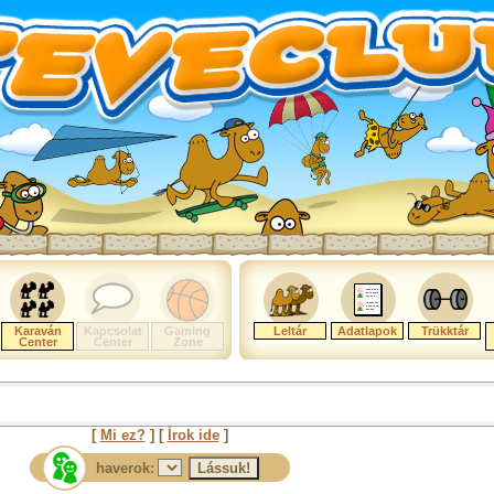
Karaván
Kapcsolat
Gaming
Leltár
Adatlapok
Trükktár
Center
Center
Zone
[
Mi ez?
] [
Írok ide
]
haverok: