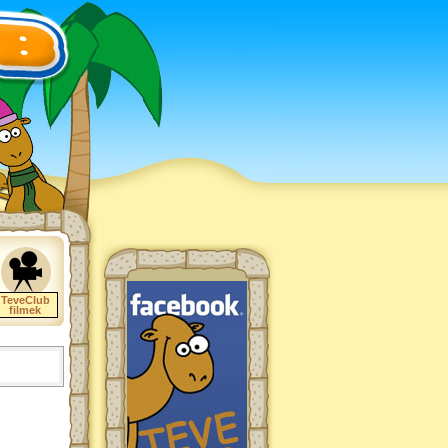
TeveClub
filmek