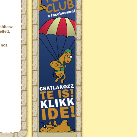
töltesz
llett,
incs,