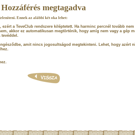
Hozzáférés megtagadva
eleníteni. Ennek az alábbi két oka lehet:
d, ezért a TeveClub rendszere kiléptetett. Ha harminc percnél tovább nem 
 sem, akkor ez automatikusan megtörténik, hogy amíg nem vagy a gép me
 tevéddel.
öngésződbe, amit nincs jogosultságod megtekinteni. Lehet, hogy azért n
dhez.
hez.