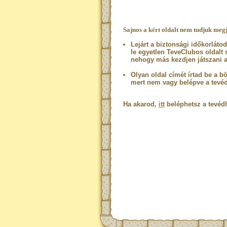
Sajnos a kért oldalt nem tudjuk megj
Lejárt a biztonsági időkorláto
le egyetlen TeveClubos oldalt
nehogy más kezdjen játszani a
Olyan oldal címét írtad be a b
mert nem vagy belépve a tevé
Ha akarod,
itt
beléphetsz a tevéd