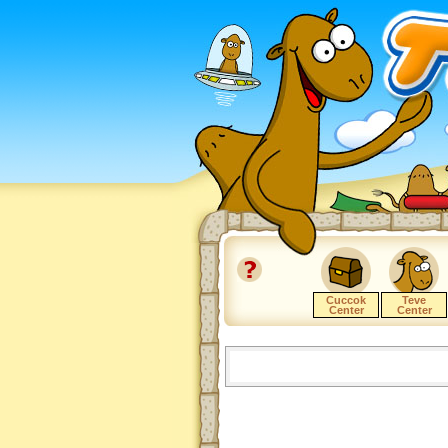
Cuccok
Teve
Center
Center