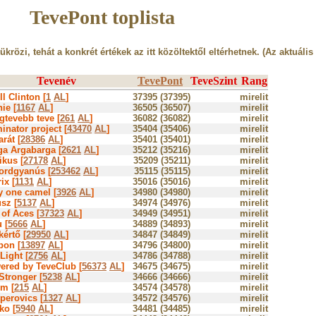
TevePont toplista
tükrözi, tehát a konkrét értékek az itt közöltektől eltérhetnek. (Az aktuális
Tevenév
TevePont
TeveSzint
Rang
ill Clinton [
1
AL
]
37395 (37395)
mirelit
ie [
1167
AL
]
36505 (36507)
mirelit
gtevebb teve [
261
AL
]
36082 (36082)
mirelit
inator project [
43470
AL
]
35404 (35406)
mirelit
rát [
28386
AL
]
35401 (35401)
mirelit
ga Argabarga [
2621
AL
]
35212 (35216)
mirelit
ikus [
27178
AL
]
35209 (35211)
mirelit
ordgyanús [
253462
AL
]
35115 (35115)
mirelit
ix [
1131
AL
]
35016 (35016)
mirelit
y one camel [
3926
AL
]
34980 (34980)
mirelit
sz [
5137
AL
]
34974 (34976)
mirelit
of Aces [
37323
AL
]
34949 (34951)
mirelit
 [
5666
AL
]
34889 (34893)
mirelit
értő [
29950
AL
]
34847 (34849)
mirelit
bon [
13897
AL
]
34796 (34800)
mirelit
Light [
2756
AL
]
34786 (34788)
mirelit
ered by TeveClub [
56373
AL
]
34675 (34675)
mirelit
Stronger [
5238
AL
]
34666 (34666)
mirelit
m [
215
AL
]
34574 (34578)
mirelit
perovics [
1327
AL
]
34572 (34576)
mirelit
ko [
5940
AL
]
34481 (34485)
mirelit