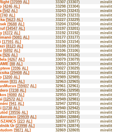
Right [
37099
AL
]
33307 (33307)
mirelit
p [
4246
AL
]
33298 (33304)
mirelit
a [
542
AL
]
33243 (33243)
mirelit
[
740
AL
]
33229 (33233)
mirelit
ka [
5623
AL
]
33227 (33229)
mirelit
sek [
9688
AL
]
33204 (33204)
mirelit
uf [
34547
AL
]
33197 (33201)
mirelit
y [
4372
AL
]
33192 (33192)
mirelit
imanó [
5081
AL
]
33177 (33177)
mirelit
i [
17591
AL
]
33150 (33154)
mirelit
zi [
8123
AL
]
33109 (33109)
mirelit
i [
6892
AL
]
33106 (33106)
mirelit
a [
926
AL
]
33094 (33126)
mirelit
ela [
4267
AL
]
33079 (33079)
mirelit
AME [
88
AL
]
33053 (33057)
mirelit
pteve [
3596
AL
]
33027 (33029)
mirelit
csika [
29408
AL
]
33012 (33012)
mirelit
p [
3200
AL
]
32989 (32989)
mirelit
emen [
831
AL
]
32963 (32965)
mirelit
usMucus [
59407
AL
]
32961 (32961)
mirelit
dero [
7238
AL
]
32956 (32958)
mirelit
kos [
4080
AL
]
32953 (32957)
mirelit
i [
12572
AL
]
32949 (32981)
mirelit
néni [
941
AL
]
32947 (32951)
mirelit
i [
1738
AL
]
32940 (32942)
mirelit
utód [
39556
AL
]
32915 (32915)
mirelit
nkenstein [
29939
AL
]
32884 (32884)
mirelit
SZANCS [
223
AL
]
32877 (32877)
mirelit
elnök Úr [
23998
AL
]
32874 (32874)
mirelit
tudom [
9871
AL
]
32869 (32869)
mirelit