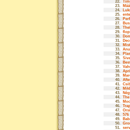
22.
Tim
23.
Mááz
24.
Lukr
25.
ente
26.
Perf
27.
Bus
28.
The
29.
flop
30.
Dom
31.
Dec
32.
Mist
33.
Anu
34.
Plas
35.
Siva
36.
Bes
37.
Vah
38.
Apri
39.
Marc
40.
Afte
41.
Csib
42.
Mik
43.
Nég
44.
The 
45.
Moc
46.
Tra
47.
Orsi
48.
576 
49.
Baba
50.
Gro
51.
serv