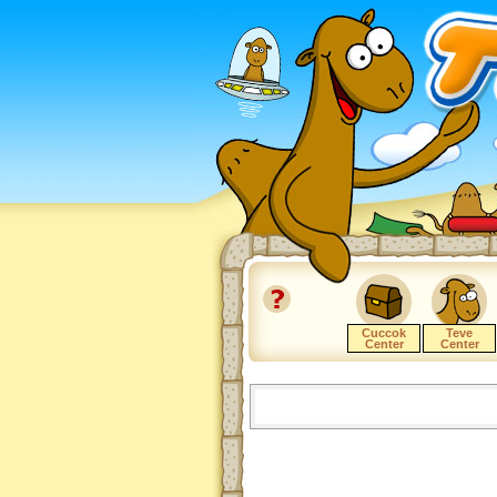
Cuccok
Teve
Center
Center