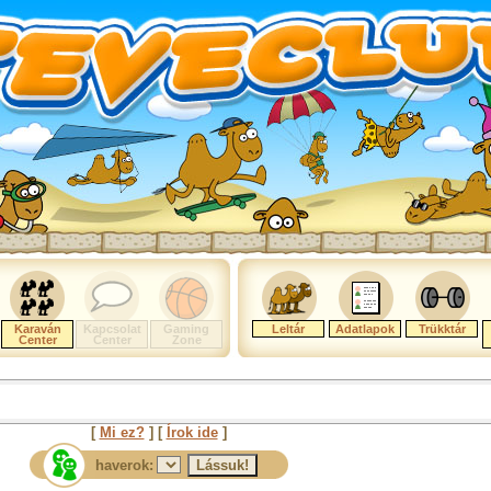
Karaván
Kapcsolat
Gaming
Leltár
Adatlapok
Trükktár
Center
Center
Zone
[
Mi ez?
] [
Írok ide
]
haverok: