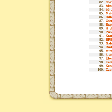
82.
dok
83.
Aktu
84.
bélu
85.
Mat
86.
Ditt
87.
Ofer
88.
Expl
89.
H_d
90.
Pus
91.
Kra
92.
BRE
93.
Gáb
94.
Büd
95.
tete
96.
kis
97.
Élen
98.
Cele
99.
Ken
100.
Czes