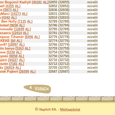
tor Bogumil Kadryll [
40181
AL
]
32855 (32855)
mirelit
ell [
4355
AL
]
32852 (32852)
mirelit
s [
5973
AL
]
32836 (32838)
mirelit
yMarci [
14173
AL
]
32831 (32831)
mirelit
a [
4342
AL
]
32810 (32810)
mirelit
 Ben Holly [
7135
AL
]
32789 (32789)
mirelit
oited [
9658
AL
]
32786 (32794)
mirelit
romedár [
12699
AL
]
32785 (32789)
mirelit
szancs [
12414
AL
]
32781 (32781)
mirelit
mpusz Tihamér [
6456
AL
]
32776 (32778)
mirelit
KEKE [
60
AL
]
32774 (32776)
mirelit
or87 [
18997
AL
]
32766 (32774)
mirelit
ös banya [
5163
AL
]
32759 (32759)
mirelit
teve [
5330
AL
]
32754 (32756)
mirelit
nyomi [
8058
AL
]
32750 (32750)
mirelit
járó [
44227
AL
]
32732 (32732)
mirelit
sztin [
7181
AL
]
32712 (32712)
mirelit
éz [
26919
AL
]
32705 (32707)
mirelit
iek Pajkert [
26599
AL
]
32687 (32687)
mirelit
©
Napfolt Kft.
-
Médiaajánlat