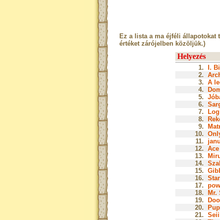
Ez a lista a ma éjféli állapotokat 
értéket zárójelben közöljük.)
Helyezés
1.
I. B
2.
Arch
3.
A le
4.
Dom
5.
Jóba
6.
Sar
7.
Log
8.
Rek
9.
Matr
10.
Onl
11.
janu
12.
Ace 
13.
Miru
14.
Szak
15.
Gib
16.
Star
17.
pow
18.
Mr. 
19.
Doo
20.
Pup
21.
Seii