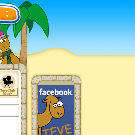
TeveClub
filmek