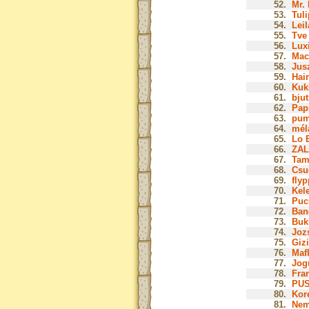
52.
Mr. 
53.
Tuli
54.
Leil
55.
Tve 
56.
Luxi
57.
Mac
58.
Jusz
59.
Hair
60.
Kuk
61.
bjut
62.
Paps
63.
pum
64.
mél
65.
Lo B
66.
ZAL
67.
Tam
68.
Csu
69.
flyp
70.
Kel
71.
Puc
72.
Ban
73.
Buk
74.
Jozs
75.
Gizi
76.
Mafl
77.
Jog
78.
Fra
79.
PUS
80.
Kor
81.
Nem