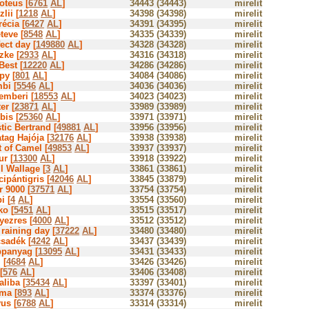
oteus [
6761
AL
]
34443 (34443)
mirelit
lii [
1218
AL
]
34398 (34398)
mirelit
écia [
6427
AL
]
34391 (34395)
mirelit
teve [
8548
AL
]
34335 (34339)
mirelit
ect day [
149880
AL
]
34328 (34328)
mirelit
zke [
2933
AL
]
34316 (34318)
mirelit
Best [
12220
AL
]
34286 (34286)
mirelit
py [
801
AL
]
34084 (34086)
mirelit
bi [
5546
AL
]
34036 (34036)
mirelit
emberi [
18553
AL
]
34023 (34023)
mirelit
er [
23871
AL
]
33989 (33989)
mirelit
bis [
25360
AL
]
33971 (33971)
mirelit
tic Bertrand [
49881
AL
]
33956 (33956)
mirelit
tag Hajója [
32176
AL
]
33938 (33938)
mirelit
t of Camel [
49853
AL
]
33937 (33937)
mirelit
ur [
13300
AL
]
33918 (33922)
mirelit
l Wallage [
3
AL
]
33861 (33861)
mirelit
ipántigris [
42046
AL
]
33845 (33879)
mirelit
r 9000 [
37571
AL
]
33754 (33754)
mirelit
i [
4
AL
]
33554 (33560)
mirelit
ko [
5451
AL
]
33515 (33517)
mirelit
yezres [
4000
AL
]
33512 (33512)
mirelit
raining day [
37222
AL
]
33480 (33480)
mirelit
sadék [
4242
AL
]
33437 (33439)
mirelit
ppanyag [
13095
AL
]
33431 (33433)
mirelit
 [
4684
AL
]
33426 (33426)
mirelit
[
576
AL
]
33406 (33408)
mirelit
liba [
35434
AL
]
33397 (33401)
mirelit
ma [
893
AL
]
33374 (33376)
mirelit
us [
6788
AL
]
33314 (33314)
mirelit