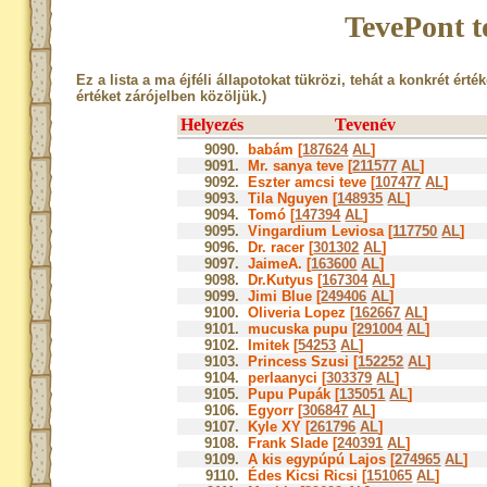
TevePont t
Ez a lista a ma éjféli állapotokat tükrözi, tehát a konkrét érté
értéket zárójelben közöljük.)
Helyezés
Tevenév
9090.
babám [
187624
AL
]
9091.
Mr. sanya teve [
211577
AL
]
9092.
Eszter amcsi teve [
107477
AL
]
9093.
Tila Nguyen [
148935
AL
]
9094.
Tomó [
147394
AL
]
9095.
Vingardium Leviosa [
117750
AL
]
9096.
Dr. racer [
301302
AL
]
9097.
JaimeA. [
163600
AL
]
9098.
Dr.Kutyus [
167304
AL
]
9099.
Jimi Blue [
249406
AL
]
9100.
Oliveria Lopez [
162667
AL
]
9101.
mucuska pupu [
291004
AL
]
9102.
Imitek [
54253
AL
]
9103.
Princess Szusi [
152252
AL
]
9104.
perlaanyci [
303379
AL
]
9105.
Pupu Pupák [
135051
AL
]
9106.
Egyorr [
306847
AL
]
9107.
Kyle XY [
261796
AL
]
9108.
Frank Slade [
240391
AL
]
9109.
A kis egypúpú Lajos [
274965
AL
]
9110.
Édes Kicsi Ricsi [
151065
AL
]