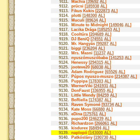
9111.
Machia [
39692
AL
]
9112.
prücsi [
185938
AL
]
9113.
Fikus Kukis [
222873
AL
]
9114.
plotti [
148300
AL
]
9115.
Muculi [
89634
AL
]
9116.
Minute to Midnight [
149046
AL
]
9117.
Lacika Drága [
185253
AL
]
9118.
Cooltúra [
204689
AL
]
9119.
DJ BeniQ [
74551
AL
]
9120.
Mr. Hangyás [
99287
AL
]
9121.
biggi [
236204
AL
]
9122.
Mrs. Masni [
11237
AL
]
9123.
nyuszómuszóbaba [
141253
AL
]
9124.
Henessy [
294315
AL
]
9125.
jooteve20 [
68038
AL
]
9126.
Adam Rodriguez [
65526
AL
]
9127.
Púpos nyuszo-muszo [
214387
AL
]
9128.
Puppipa [
178303
AL
]
9129.
WernerViki [
241931
AL
]
9130.
DonFaust [
336955
AL
]
9131.
Little Wendy [
84259
AL
]
9132.
BoRiella [
174387
AL
]
9133.
Raven Symoné [
93734
AL
]
9134.
Kate Moss [
66880
AL
]
9135.
eDina [
175761
AL
]
9136.
pupo200 [
246239
AL
]
9137.
Richardzon [
266061
AL
]
9138.
kisdurex [
68494
AL
]
9139.
naplopó [
143000
AL
]
9140.
Patkóslány [
190730
AL
]