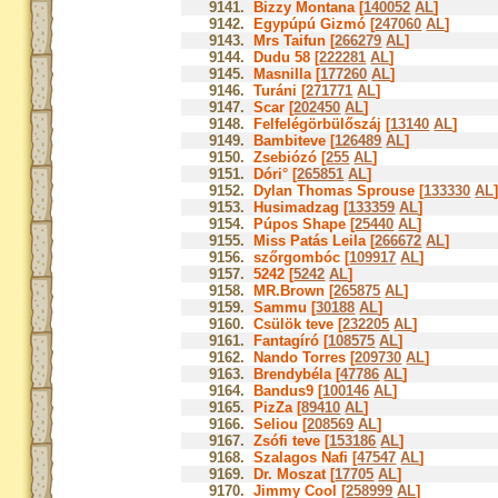
9141.
Bizzy Montana [
140052
AL
]
9142.
Egypúpú Gizmó [
247060
AL
]
9143.
Mrs Taifun [
266279
AL
]
9144.
Dudu 58 [
222281
AL
]
9145.
Masnilla [
177260
AL
]
9146.
Turáni [
271771
AL
]
9147.
Scar [
202450
AL
]
9148.
Felfelégörbülőszáj [
13140
AL
]
9149.
Bambiteve [
126489
AL
]
9150.
Zsebiózó [
255
AL
]
9151.
Dóri° [
265851
AL
]
9152.
Dylan Thomas Sprouse [
133330
AL
9153.
Husimadzag [
133359
AL
]
9154.
Púpos Shape [
25440
AL
]
9155.
Miss Patás Leila [
266672
AL
]
9156.
szőrgombóc [
109917
AL
]
9157.
5242 [
5242
AL
]
9158.
MR.Brown [
265875
AL
]
9159.
Sammu [
30188
AL
]
9160.
Csülök teve [
232205
AL
]
9161.
Fantagíró [
108575
AL
]
9162.
Nando Torres [
209730
AL
]
9163.
Brendybéla [
47786
AL
]
9164.
Bandus9 [
100146
AL
]
9165.
PizZa [
89410
AL
]
9166.
Seliou [
208569
AL
]
9167.
Zsófi teve [
153186
AL
]
9168.
Szalagos Nafi [
47547
AL
]
9169.
Dr. Moszat [
17705
AL
]
9170.
Jimmy Cool [
258999
AL
]