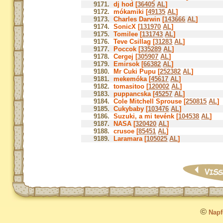
9171.
dj hod [
36405
AL
]
9172.
mókamiki [
49135
AL
]
9173.
Charles Darwin [
143666
AL
]
9174.
SonicX [
131970
AL
]
9175.
Tomilee [
131743
AL
]
9176.
Teve Csillag [
31283
AL
]
9177.
Poccok [
335289
AL
]
9178.
Cergej [
305907
AL
]
9179.
Emirsok [
66382
AL
]
9180.
Mr Cuki Pupu [
252382
AL
]
9181.
mekemóka [
45617
AL
]
9182.
tomasitoo [
120002
AL
]
9183.
puppancska [
45257
AL
]
9184.
Cole Mitchell Sprouse [
250815
AL
]
9185.
Cukybaby [
103476
AL
]
9186.
Suzuki, a mi tevénk [
104538
AL
]
9187.
NASA [
320420
AL
]
9188.
crusoe [
85451
AL
]
9189.
Laramara [
105025
AL
]
©
Napfo