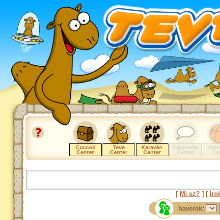
Cuccok
Teve
Karaván
Kapcsolat
Gam
Center
Center
Center
Center
Zo
[
Mi ez?
] [
Íro
haverok: