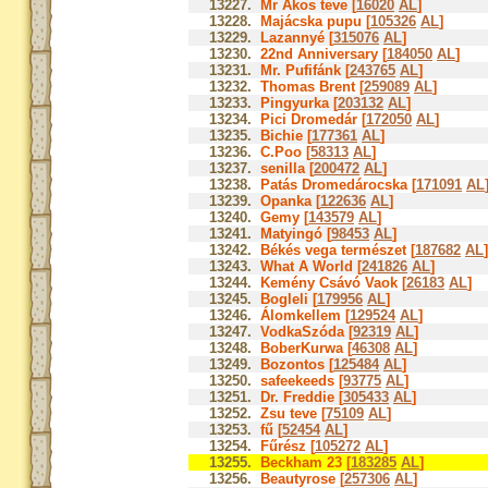
13227.
Mr Ákos teve [
16020
AL
]
13228.
Majácska pupu [
105326
AL
]
13229.
Lazannyé [
315076
AL
]
13230.
22nd Anniversary [
184050
AL
]
13231.
Mr. Pufifánk [
243765
AL
]
13232.
Thomas Brent [
259089
AL
]
13233.
Pingyurka [
203132
AL
]
13234.
Pici Dromedár [
172050
AL
]
13235.
Bichie [
177361
AL
]
13236.
C.Poo [
58313
AL
]
13237.
senilla [
200472
AL
]
13238.
Patás Dromedárocska [
171091
AL
13239.
Opanka [
122636
AL
]
13240.
Gemy [
143579
AL
]
13241.
Matyingó [
98453
AL
]
13242.
Békés vega természet [
187682
AL
]
13243.
What A World [
241826
AL
]
13244.
Kemény Csávó Vaok [
26183
AL
]
13245.
Bogleli [
179956
AL
]
13246.
Álomkellem [
129524
AL
]
13247.
VodkaSzóda [
92319
AL
]
13248.
BoberKurwa [
46308
AL
]
13249.
Bozontos [
125484
AL
]
13250.
safeekeeds [
93775
AL
]
13251.
Dr. Freddie [
305433
AL
]
13252.
Zsu teve [
75109
AL
]
13253.
fű [
52454
AL
]
13254.
Fűrész [
105272
AL
]
13255.
Beckham 23 [
183285
AL
]
13256.
Beautyrose [
257306
AL
]