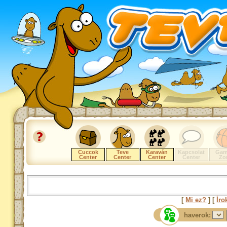
Cuccok
Teve
Karaván
Kapcsolat
Gam
Center
Center
Center
Center
Zo
[
Mi ez?
] [
Íro
haverok: