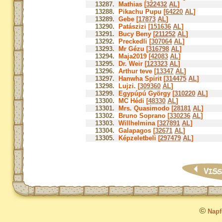
13287.
Mathias [
322432
AL
]
13288.
Pikachu Pupu [
64220
AL
]
13289.
Gebe [
17873
AL
]
13290.
Patászizi [
151636
AL
]
13291.
Bucy Beny [
211252
AL
]
13292.
Preckedli [
307064
AL
]
13293.
Mr Gézu [
316798
AL
]
13294.
Maja2019 [
42083
AL
]
13295.
Dr. Weir [
123323
AL
]
13296.
Arthur teve [
13347
AL
]
13297.
Hanwha Spirit [
314475
AL
]
13298.
Lujzi. [
309360
AL
]
13299.
Egypúpú György [
310220
AL
]
13300.
MC Hédi [
48330
AL
]
13301.
Mrs. Quasimodo [
28181
AL
]
13302.
Bruno Soprano [
330236
AL
]
13303.
Willhelmina [
327891
AL
]
13304.
Galapagos [
32671
AL
]
13305.
Képzeletbeli [
297479
AL
]
©
Napfo