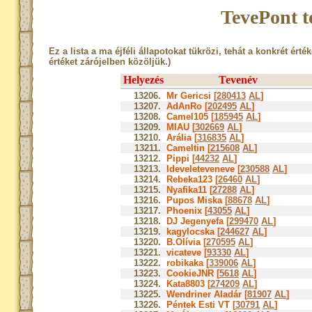
TevePont t
Ez a lista a ma éjféli állapotokat tükrözi, tehát a konkrét érté
értéket zárójelben közöljük.)
Helyezés
Tevenév
13206.
Mr Gericsi [
280413
AL
]
13207.
AdAnRo [
202495
AL
]
13208.
Camel105 [
185945
AL
]
13209.
MIAU [
302669
AL
]
13210.
Arália [
316835
AL
]
13211.
Cameltin [
215608
AL
]
13212.
Pippi [
44232
AL
]
13213.
Ideveleteveneve [
230588
AL
]
13214.
Rebeka123 [
26460
AL
]
13215.
Nyafika11 [
27288
AL
]
13216.
Pupos Miska [
88678
AL
]
13217.
Phoenix [
43055
AL
]
13218.
DJ Jegenyefa [
299470
AL
]
13219.
kagylocska [
244627
AL
]
13220.
B.Olívia [
270595
AL
]
13221.
vicateve [
93330
AL
]
13222.
robikaka [
339006
AL
]
13223.
CookieJNR [
5618
AL
]
13224.
Kata8803 [
274209
AL
]
13225.
Wendriner Aladár [
81907
AL
]
13226.
Péntek Esti VT [
30791
AL
]