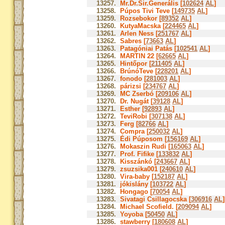
13257.
Mr.Dr.Sir.Generális [
102624
AL
]
13258.
Púpos Tivi Teve [
149735
AL
]
13259.
Rozsebokor [
89352
AL
]
13260.
KutyaMacska [
224465
AL
]
13261.
Arlen Ness [
251767
AL
]
13262.
Sabres [
73663
AL
]
13263.
Patagóniai Patás [
102541
AL
]
13264.
MARTIN 22 [
62665
AL
]
13265.
Hintőpor [
211405
AL
]
13266.
BrúnóTeve [
228201
AL
]
13267.
fonodo [
281003
AL
]
13268.
párizsi [
234767
AL
]
13269.
MC Zserbó [
209106
AL
]
13270.
Dr. Nugát [
39128
AL
]
13271.
Esther [
92893
AL
]
13272.
TeviRobi [
307138
AL
]
13273.
Ferg [
82766
AL
]
13274.
Compra [
250032
AL
]
13275.
Édi Púposom [
156169
AL
]
13276.
Mokaszin Rudi [
165063
AL
]
13277.
Prof. Fifike [
133832
AL
]
13278.
Kisszánkó [
243667
AL
]
13279.
zsuzsika001 [
240610
AL
]
13280.
Vira-baby [
152187
AL
]
13281.
jókislány [
103722
AL
]
13282.
Hongago [
70054
AL
]
13283.
Sivatagi Csillagocska [
306916
AL
]
13284.
Michael Scofield. [
209094
AL
]
13285.
Yoyoba [
50450
AL
]
13286.
stawberry [
180608
AL
]