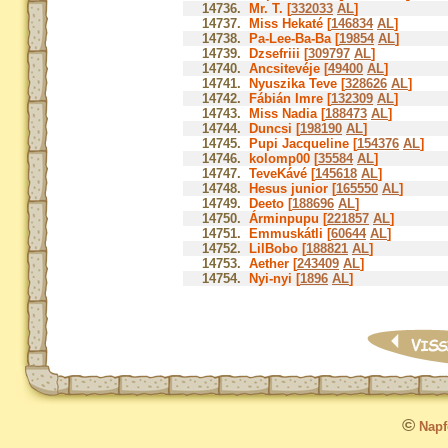
14736.
Mr. T. [
332033
AL
]
14737.
Miss Hekaté [
146834
AL
]
14738.
Pa-Lee-Ba-Ba [
19854
AL
]
14739.
Dzsefriii [
309797
AL
]
14740.
Ancsitevéje [
49400
AL
]
14741.
Nyuszika Teve [
328626
AL
]
14742.
Fábián Imre [
132309
AL
]
14743.
Miss Nadia [
188473
AL
]
14744.
Duncsi [
198190
AL
]
14745.
Pupi Jacqueline [
154376
AL
]
14746.
kolomp00 [
35584
AL
]
14747.
TeveKávé [
145618
AL
]
14748.
Hesus junior [
165550
AL
]
14749.
Deeto [
188696
AL
]
14750.
Árminpupu [
221857
AL
]
14751.
Emmuskátli [
60644
AL
]
14752.
LilBobo [
188821
AL
]
14753.
Aether [
243409
AL
]
14754.
Nyi-nyi [
1896
AL
]
©
Napfo