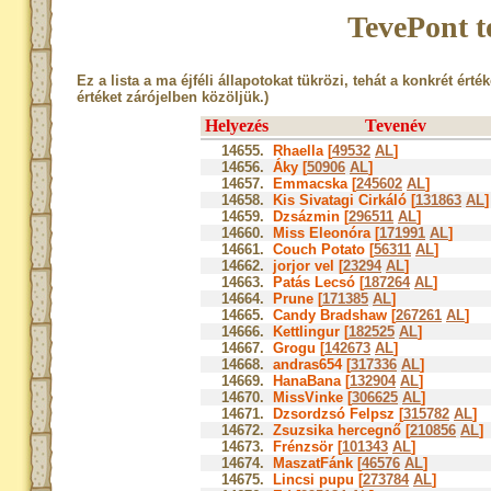
TevePont t
Ez a lista a ma éjféli állapotokat tükrözi, tehát a konkrét érté
értéket zárójelben közöljük.)
Helyezés
Tevenév
14655.
Rhaella [
49532
AL
]
14656.
Áky [
50906
AL
]
14657.
Emmacska [
245602
AL
]
14658.
Kis Sivatagi Cirkáló [
131863
AL
]
14659.
Dzsázmin [
296511
AL
]
14660.
Miss Eleonóra [
171991
AL
]
14661.
Couch Potato [
56311
AL
]
14662.
jorjor vel [
23294
AL
]
14663.
Patás Lecsó [
187264
AL
]
14664.
Prune [
171385
AL
]
14665.
Candy Bradshaw [
267261
AL
]
14666.
Kettlingur [
182525
AL
]
14667.
Grogu [
142673
AL
]
14668.
andras654 [
317336
AL
]
14669.
HanaBana [
132904
AL
]
14670.
MissVinke [
306625
AL
]
14671.
Dzsordzsó Felpsz [
315782
AL
]
14672.
Zsuzsika hercegnő [
210856
AL
]
14673.
Frénzsör [
101343
AL
]
14674.
MaszatFánk [
46576
AL
]
14675.
Lincsi pupu [
273784
AL
]