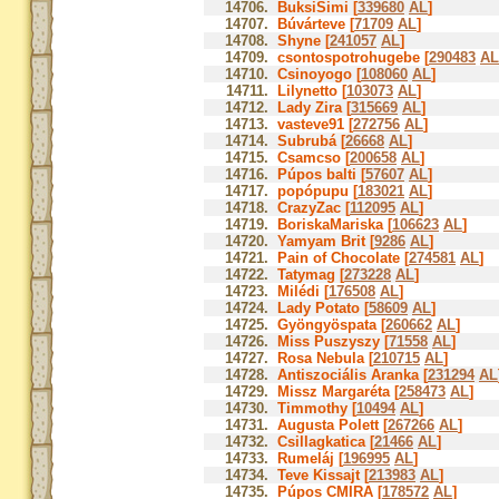
14706.
BuksiSimi [
339680
AL
]
14707.
Búvárteve [
71709
AL
]
14708.
Shyne [
241057
AL
]
14709.
csontospotrohugebe [
290483
AL
14710.
Csinoyogo [
108060
AL
]
14711.
Lilynetto [
103073
AL
]
14712.
Lady Zira [
315669
AL
]
14713.
vasteve91 [
272756
AL
]
14714.
Subrubá [
26668
AL
]
14715.
Csamcso [
200658
AL
]
14716.
Púpos balti [
57607
AL
]
14717.
popópupu [
183021
AL
]
14718.
CrazyZac [
112095
AL
]
14719.
BoriskaMariska [
106623
AL
]
14720.
Yamyam Brit [
9286
AL
]
14721.
Pain of Chocolate [
274581
AL
]
14722.
Tatymag [
273228
AL
]
14723.
Milédi [
176508
AL
]
14724.
Lady Potato [
58609
AL
]
14725.
Gyöngyöspata [
260662
AL
]
14726.
Miss Puszyszy [
71558
AL
]
14727.
Rosa Nebula [
210715
AL
]
14728.
Antiszociális Aranka [
231294
AL
14729.
Missz Margaréta [
258473
AL
]
14730.
Timmothy [
10494
AL
]
14731.
Augusta Polett [
267266
AL
]
14732.
Csillagkatica [
21466
AL
]
14733.
Rumeláj [
196995
AL
]
14734.
Teve Kissajt [
213983
AL
]
14735.
Púpos CMIRA [
178572
AL
]