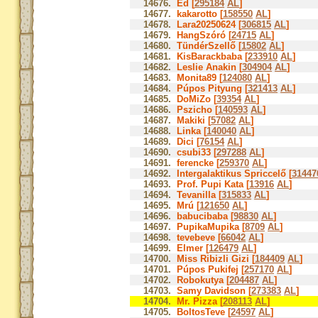
14676.
Ed [
295184
AL
]
14677.
kakarotto [
158550
AL
]
14678.
Lara20250624 [
306815
AL
]
14679.
HangSzóró [
24715
AL
]
14680.
TündérSzellő [
15802
AL
]
14681.
KisBarackbaba [
233910
AL
]
14682.
Leslie Anakin [
304904
AL
]
14683.
Monita89 [
124080
AL
]
14684.
Púpos Pityung [
321413
AL
]
14685.
DoMiZo [
39354
AL
]
14686.
Pszicho [
140593
AL
]
14687.
Makiki [
57082
AL
]
14688.
Linka [
140040
AL
]
14689.
Dici [
76154
AL
]
14690.
csubi33 [
297288
AL
]
14691.
ferencke [
259370
AL
]
14692.
Intergalaktikus Spriccelő [
31447
14693.
Prof. Pupi Kata [
13916
AL
]
14694.
Tevanilla [
315833
AL
]
14695.
Mrú [
121650
AL
]
14696.
babucibaba [
98830
AL
]
14697.
PupikaMupika [
8709
AL
]
14698.
tevebeve [
66042
AL
]
14699.
Elmer [
126479
AL
]
14700.
Miss Ribizli Gizi [
184409
AL
]
14701.
Púpos Pukifej [
257170
AL
]
14702.
Robokutya [
204487
AL
]
14703.
Samy Davidson [
273383
AL
]
14704.
Mr. Pizza [
208113
AL
]
14705.
BoltosTeve [
24597
AL
]