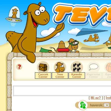
Cuccok
Teve
Karaván
Kapcsolat
Gam
Center
Center
Center
Center
Zo
[
Mi ez?
] [
Íro
haverok: