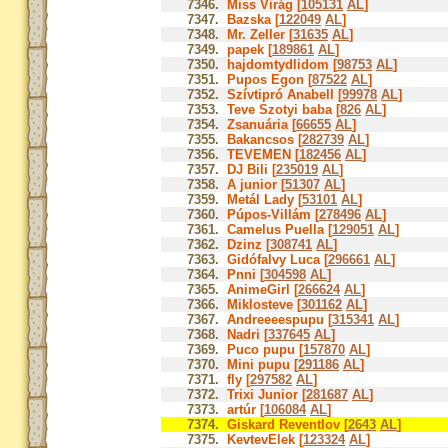
7346.
Miss Virág [
105131
AL
]
7347.
Bazska [
122049
AL
]
7348.
Mr. Zeller [
31635
AL
]
7349.
papek [
189861
AL
]
7350.
hajdomtydlidom [
98753
AL
]
7351.
Pupos Egon [
87522
AL
]
7352.
Szívtipró Anabell [
99978
AL
]
7353.
Teve Szotyi baba [
826
AL
]
7354.
Zsanuária [
66655
AL
]
7355.
Bakancsos [
282739
AL
]
7356.
TEVEMEN [
182456
AL
]
7357.
DJ Bili [
235019
AL
]
7358.
A junior [
51307
AL
]
7359.
Metál Lady [
53101
AL
]
7360.
Púpos-Villám [
278496
AL
]
7361.
Camelus Puella [
129051
AL
]
7362.
Dzinz [
308741
AL
]
7363.
Gidófalvy Luca [
296661
AL
]
7364.
Pnni [
304598
AL
]
7365.
AnimeGirl [
266624
AL
]
7366.
Miklosteve [
301162
AL
]
7367.
Andreeeespupu [
315341
AL
]
7368.
Nadri [
337645
AL
]
7369.
Puco pupu [
157870
AL
]
7370.
Mini pupu [
291186
AL
]
7371.
fly [
297582
AL
]
7372.
Trixi Junior [
281687
AL
]
7373.
artúr [
106084
AL
]
7374.
Giskard Reventlov [
2643
AL
]
7375.
KevtevElek [
123324
AL
]