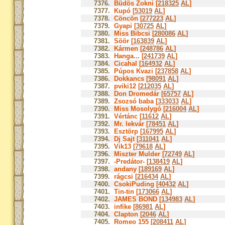
7376.
Büdös Zokni [
218325
AL
]
7377.
Kupó [
53019
AL
]
7378.
Cöncön [
277223
AL
]
7379.
Gyapi [
30725
AL
]
7380.
Miss Bibcsi [
280086
AL
]
7381.
Söör [
163839
AL
]
7382.
Kármen [
248786
AL
]
7383.
Hanga... [
241739
AL
]
7384.
Cicahal [
164932
AL
]
7385.
Púpos Kvazi [
237858
AL
]
7386.
Dokkancs [
98091
AL
]
7387.
pviki12 [
212035
AL
]
7388.
Don Dromedár [
65757
AL
]
7389.
Zsozsó baba [
333033
AL
]
7390.
Miss Mosolygó [
216004
AL
]
7391.
Vértánc [
11612
AL
]
7392.
Mr. lekvár [
78451
AL
]
7393.
Esztörp [
167995
AL
]
7394.
Dj Sajt [
311041
AL
]
7395.
Vik13 [
79618
AL
]
7396.
Miszter Mulder [
72749
AL
]
7397.
-Predátor- [
138419
AL
]
7398.
andany [
189169
AL
]
7399.
rágcsi [
216434
AL
]
7400.
CsokiPuding [
40432
AL
]
7401.
Tin-tin [
173066
AL
]
7402.
JAMES BOND [
134983
AL
]
7403.
infike [
86981
AL
]
7404.
Clapton [
2046
AL
]
7405.
Romeo 155 [
208411
AL
]