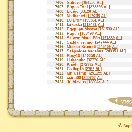
7406.
Sütievő [
184530
AL
]
7407.
Púpos Toni [
278856
AL
]
7408.
Lidérc [
33128
AL
]
7409.
Natthaniel [
129208
AL
]
7410.
DJ Dromi [
99361
AL
]
7411.
farkaska [
312421
AL
]
7412.
Egypupu Maszat [
151530
AL
]
7413.
Pupufi [
103490
AL
]
7414.
Szívem Marci Pán [
157889
AL
]
7415.
Saddam junior [
247444
AL
]
7416.
Miszter Krumpli [
245409
AL
]
7417.
Szépséges Vadalma [
240351
AL
]
7418.
Roxy19 [
140356
AL
]
7419.
Hubabuba [
37770
AL
]
7420.
Knédli [
272982
AL
]
7421.
Csillag15 [
8362
AL
]
7422.
Mr. Csámpi [
251259
AL
]
7423.
csinti09 [
280757
AL
]
7424.
Jr. Alexius [
180664
AL
]
©
Napfo