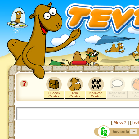
Cuccok
Teve
Karaván
Kapcsolat
Gam
Center
Center
Center
Center
Zo
[
Mi ez?
] [
Íro
haverok: