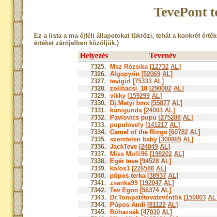
TevePont t
Ez a lista a ma éjféli állapotokat tükrözi, tehát a konkrét érté
értéket zárójelben közöljük.)
Helyezés
Tevenév
7325.
Msz Rózsika [
12732
AL
]
7326.
Algopyrin [
52069
AL
]
7327.
tevigirl [
75333
AL
]
7328.
zolibacsi_18 [
290002
AL
]
7329.
vikky [
159299
AL
]
7330.
Dj.Matyi bmx [
55877
AL
]
7331.
kunigunda [
24003
AL
]
7332.
Pavlovics pupu [
275288
AL
]
7333.
pupulovely [
141217
AL
]
7334.
Camel of the Rings [
60782
AL
]
7335.
szemtelen baby [
300865
AL
]
7336.
JackTeve [
24849
AL
]
7337.
Miss Molli96 [
198202
AL
]
7338.
Egér teve [
94528
AL
]
7339.
kolos1 [
226588
AL
]
7340.
púpos terka [
38937
AL
]
7341.
zsanka99 [
192047
AL
]
7342.
Tev Egon [
56374
AL
]
7343.
Dr.Tompatétovatevéntök [
150803
AL
7344.
Púpos Andi [
81122
AL
]
7345.
Bóhazsák [
47030
AL
]