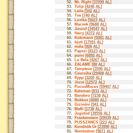
52.
Mr. Right [
37099
AL
]
53.
Tulip [
4246
AL
]
54.
Leila [
542
AL
]
55.
Tve [
740
AL
]
56.
Luxika [
5623
AL
]
57.
Macsek [
9688
AL
]
58.
Juszuf [
34547
AL
]
59.
Hairy [
4372
AL
]
60.
Kukimanó [
5081
AL
]
61.
bjuti [
17591
AL
]
62.
méla [
926
AL
]
63.
Papszi [
8123
AL
]
64.
pumi [
6892
AL
]
65.
Lo Bela [
4267
AL
]
66.
ZALAME [
88
AL
]
67.
Tampteve [
3596
AL
]
68.
Csucsika [
29408
AL
]
69.
flypp [
3200
AL
]
70.
Jozsi [
12572
AL
]
71.
PucusMucus [
59407
AL
]
72.
Kelemen [
831
AL
]
73.
Bandero [
7238
AL
]
74.
Bukkos [
4080
AL
]
75.
Gizinéni [
941
AL
]
76.
Mafli [
1738
AL
]
77.
Jogutód [
39556
AL
]
78.
Frankenstein [
29939
AL
]
79.
PUSSZANCS [
223
AL
]
80.
Korelnök Úr [
23998
AL
]
81.
Nemtudom [
9871
AL
]