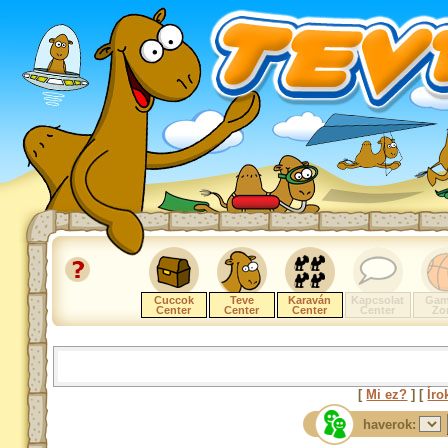
Cuccok
Teve
Karaván
Kapcsolat
Gam
Center
Center
Center
Center
Zo
[
Mi ez?
] [
Íro
haverok: