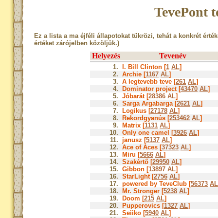
TevePont t
Ez a lista a ma éjféli állapotokat tükrözi, tehát a konkrét érté
értéket zárójelben közöljük.)
Helyezés
Tevenév
1.
I. Bill Clinton [
1
AL
]
2.
Archie [
1167
AL
]
3.
A legtevebb teve [
261
AL
]
4.
Dominator project [
43470
AL
]
5.
Jóbarát [
28386
AL
]
6.
Sarga Argabarga [
2621
AL
]
7.
Logikus [
27178
AL
]
8.
Rekordgyanús [
253462
AL
]
9.
Matrix [
1131
AL
]
10.
Only one camel [
3926
AL
]
11.
janusz [
5137
AL
]
12.
Ace of Aces [
37323
AL
]
13.
Miru [
5666
AL
]
14.
Szakértő [
29950
AL
]
15.
Gibbon [
13897
AL
]
16.
StarLight [
2756
AL
]
17.
powered by TeveClub [
56373
AL
18.
Mr. Stronger [
5238
AL
]
19.
Doom [
215
AL
]
20.
Pupperovics [
1327
AL
]
21.
Seiiko [
5940
AL
]