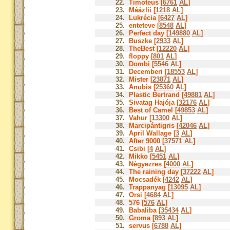
22.
Timoteus [
6761
AL
]
23.
Máázlii [
1218
AL
]
24.
Lukrécia [
6427
AL
]
25.
enteteve [
8548
AL
]
26.
Perfect day [
149880
AL
]
27.
Buszke [
2933
AL
]
28.
TheBest [
12220
AL
]
29.
floppy [
801
AL
]
30.
Dombi [
5546
AL
]
31.
Decemberi [
18553
AL
]
32.
Mister [
23871
AL
]
33.
Anubis [
25360
AL
]
34.
Plastic Bertrand [
49881
AL
]
35.
Sivatag Hajója [
32176
AL
]
36.
Best of Camel [
49853
AL
]
37.
Vahur [
13300
AL
]
38.
Marcipántigris [
42046
AL
]
39.
April Wallage [
3
AL
]
40.
After 9000 [
37571
AL
]
41.
Csibi [
4
AL
]
42.
Mikko [
5451
AL
]
43.
Négyezres [
4000
AL
]
44.
The raining day [
37222
AL
]
45.
Mocsadék [
4242
AL
]
46.
Trappanyag [
13095
AL
]
47.
Orsi [
4684
AL
]
48.
576 [
576
AL
]
49.
Babaliba [
35434
AL
]
50.
Groma [
893
AL
]
51.
servus [
6788
AL
]