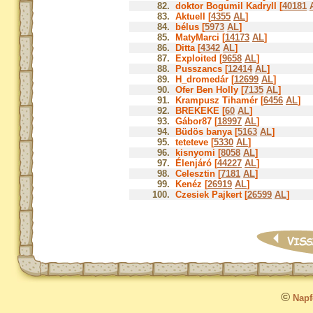
82.
doktor Bogumil Kadryll [
40181
83.
Aktuell [
4355
AL
]
84.
bélus [
5973
AL
]
85.
MatyMarci [
14173
AL
]
86.
Ditta [
4342
AL
]
87.
Exploited [
9658
AL
]
88.
Pusszancs [
12414
AL
]
89.
H_dromedár [
12699
AL
]
90.
Ofer Ben Holly [
7135
AL
]
91.
Krampusz Tihamér [
6456
AL
]
92.
BREKEKE [
60
AL
]
93.
Gábor87 [
18997
AL
]
94.
Büdös banya [
5163
AL
]
95.
teteteve [
5330
AL
]
96.
kisnyomi [
8058
AL
]
97.
Élenjáró [
44227
AL
]
98.
Celesztin [
7181
AL
]
99.
Kenéz [
26919
AL
]
100.
Czesiek Pajkert [
26599
AL
]
©
Napfo