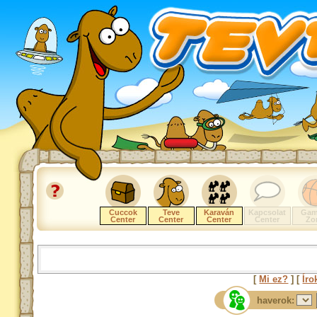
Cuccok
Teve
Karaván
Kapcsolat
Gam
Center
Center
Center
Center
Zo
[
Mi ez?
] [
Íro
haverok: