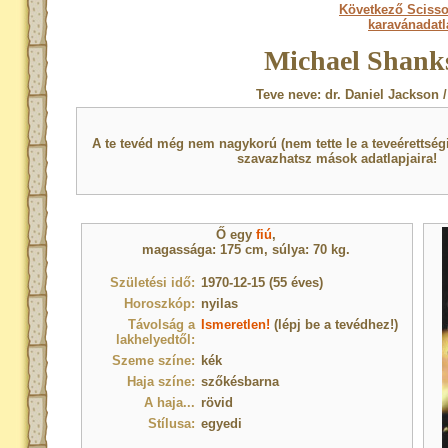
Következő Scisso
karavánadat
Michael Shanks
Teve neve: dr. Daniel Jackson 
A te tevéd még nem nagykorú (nem tette le a teveérettsé
szavazhatsz mások adatlapjaira!
Ő egy
fiú
,
magassága: 175 cm, súlya: 70 kg.
Születési idő:
1970-12-15 (55 éves)
Horoszkóp:
nyilas
Távolság a
Ismeretlen!
(lépj be a tevédhez!)
lakhelyedtől:
Szeme színe:
kék
Haja színe:
szőkésbarna
A haja...
rövid
Stílusa:
egyedi