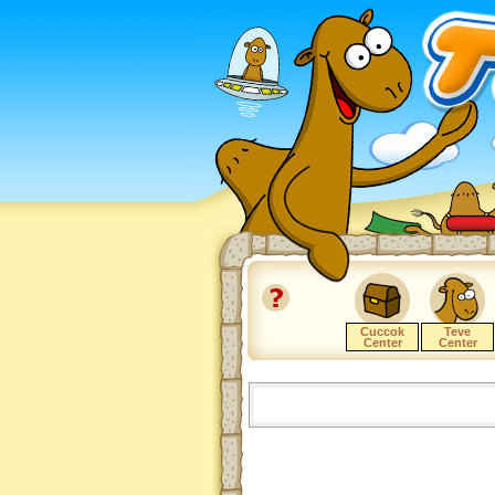
Cuccok
Teve
Center
Center