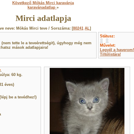
Következő Mókás Mirci karavánja
karavánadatlap
»
Mirci adatlapja
ve neve: Mókás Mirci teve / Sorszáma: [
80241
AL
]
Státusz:
(nem tette le a teveérettségit), úgyhogy még nem
Művelet:
hatsz mások adatlapjaira!
Legyél a haverom!
Tiltólistára!
y
,
úlya: 60 kg.
31 éves)
(lépj be a tevédhez!)
a