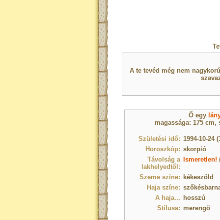
Te
A te tevéd még nem nagykorú 
szavaz
Ő egy
lán
magassága: 175 cm, s
Születési idő:
1994-10-24 (
Horoszkóp:
skorpió
Távolság a
Ismeretlen!
lakhelyedtől:
Szeme színe:
kékeszöld
Haja színe:
szőkésbarn
A haja...
hosszú
Stílusa:
merengő