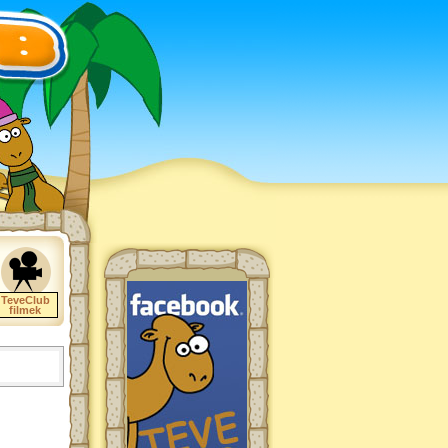
TeveClub
filmek