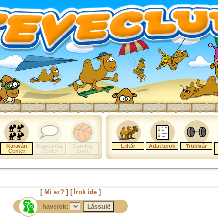
Karaván
Kapcsolat
Gaming
Leltár
Adatlapok
Trükktár
Center
Center
Zone
[
Mi ez?
] [
Írok ide
]
haverok: