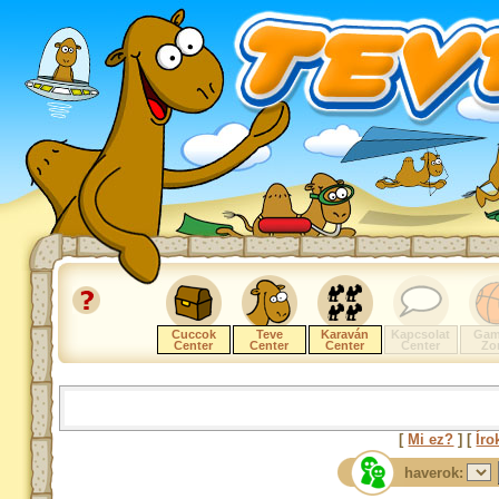
Cuccok
Teve
Karaván
Kapcsolat
Gam
Center
Center
Center
Center
Zo
[
Mi ez?
] [
Íro
haverok: