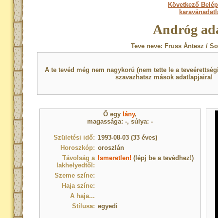
Következő Belép
karavánadat
Andróg ada
Teve neve: Fruss Ántesz / So
A te tevéd még nem nagykorú (nem tette le a teveérettsé
szavazhatsz mások adatlapjaira!
Ő egy
lány
,
magassága: -, súlya: -
Születési idő:
1993-08-03 (33 éves)
Horoszkóp:
oroszlán
Távolság a
Ismeretlen!
(lépj be a tevédhez!)
lakhelyedtől:
Szeme színe:
Haja színe:
A haja...
Stílusa:
egyedi