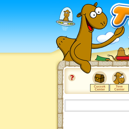
Cuccok
Teve
Center
Center