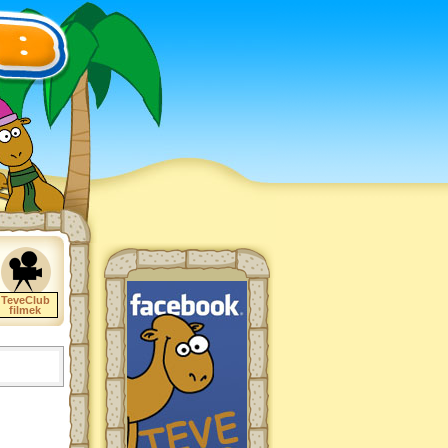
TeveClub
filmek