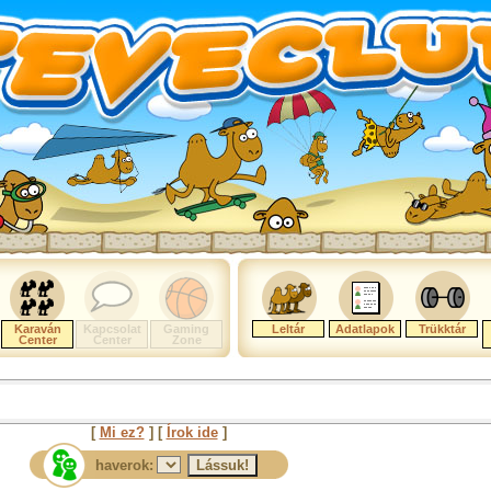
Karaván
Kapcsolat
Gaming
Leltár
Adatlapok
Trükktár
Center
Center
Zone
[
Mi ez?
] [
Írok ide
]
haverok: