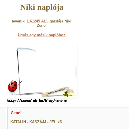
Niki naplója
teveniki [
161245
AL
], gazdája Niki
Zene!
Ugrás egy másik naplóhoz!
Zene!
KATALIN - KASZÁJJ - JEL xD