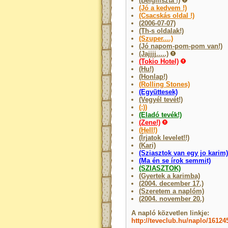
(Bélgiliszta !)
(Jó a kedvem !)
(Csacskás oldal !)
(2006-07-07)
(Th-s oldalak!)
(Szuper....)
(Jó napom-pom-pom van!)
(Jajjjj.....)
(Tokio Hotel)
(Hu!)
(Honlap!)
(Rolling Stones)
(Együttesek)
(Vegyél tevét!)
(:))
(Eladó tevék!)
(Zene!)
(Hell!)
(Írjatok levelet!!)
(Kari)
(Sziasztok van egy jo karim)
(Ma én se írok semmit)
(SZIASZTOK)
(Gyertek a karimba)
(2004. december 17.)
(Szeretem a naplóm)
(2004. november 20.)
A napló közvetlen linkje:
http://teveclub.hu/naplo/16124