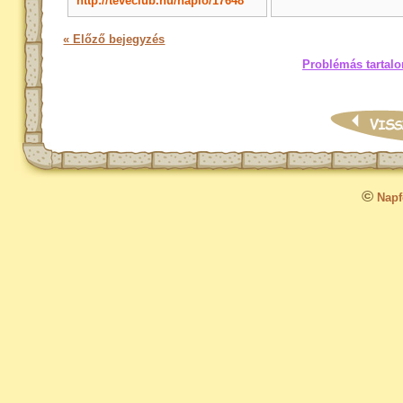
http://teveclub.hu/naplo/17648
« Előző bejegyzés
Problémás tartalo
©
Napfo