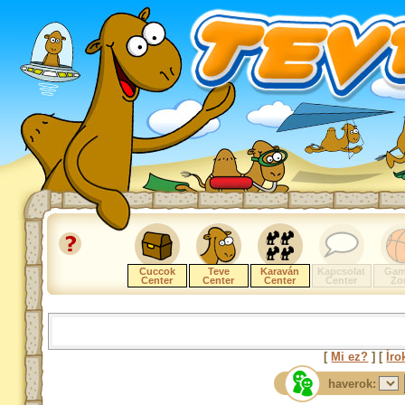
Cuccok
Teve
Karaván
Kapcsolat
Gam
Center
Center
Center
Center
Zo
[
Mi ez?
] [
Íro
haverok: