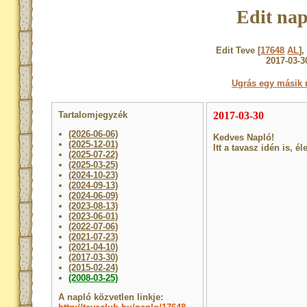
Edit nap
Edit Teve [
17648
AL
]
2017-03-3
Ugrás egy másik 
Tartalomjegyzék
2017-03-30
(2026-06-06)
Kedves Napló!
(2025-12-01)
Itt a tavasz idén is, é
(2025-07-22)
(2025-03-25)
(2024-10-23)
(2024-09-13)
(2024-06-09)
(2023-08-13)
(2023-06-01)
(2022-07-06)
(2021-07-23)
(2021-04-10)
(2017-03-30)
(2015-02-24)
(2008-03-25)
A napló közvetlen linkje: