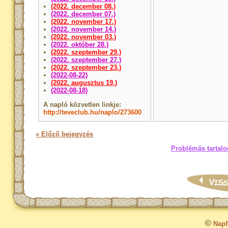
(2022. december 08.)
(2022. december 07.)
(2022. november 17.)
(2022. november 14.)
(2022. november 03.)
(2022. október 28.)
(2022. szeptember 29.)
(2022. szeptember 27.)
(2022. szeptember 23.)
(2022-08-22)
(2022. augusztus 19.)
(2022-08-18)
A napló közvetlen linkje:
http://teveclub.hu/naplo/273600
« Előző bejegyzés
Problémás tartalo
©
Napfo