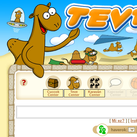
Cuccok
Teve
Karaván
Kapcsolat
Gam
Center
Center
Center
Center
Zo
[
Mi ez?
] [
Íro
haverok: