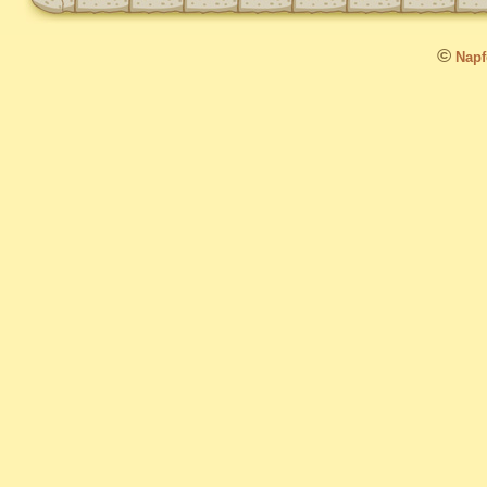
©
Napfo