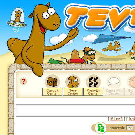
Cuccok
Teve
Karaván
Kapcsolat
Gam
Center
Center
Center
Center
Zo
[
Mi ez?
] [
Íro
haverok: