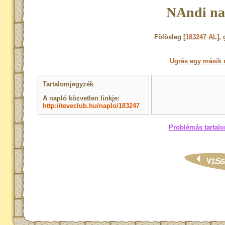
NAndi na
Fölösleg [
183247
AL
],
Ugrás egy másik 
Tartalomjegyzék
A napló közvetlen linkje:
http://teveclub.hu/naplo/183247
Problémás tartalo