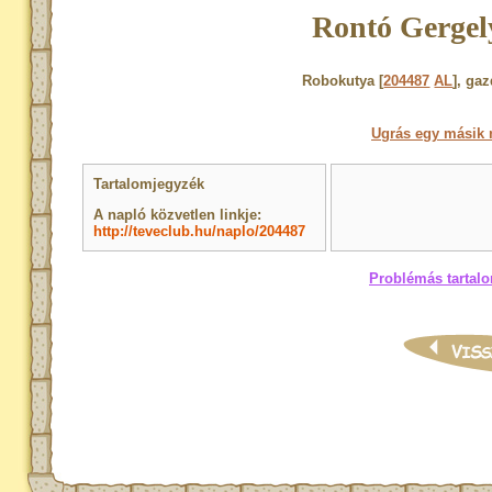
Rontó Gergel
Robokutya [
204487
AL
], ga
Ugrás egy másik 
Tartalomjegyzék
A napló közvetlen linkje:
http://teveclub.hu/naplo/204487
Problémás tartalo