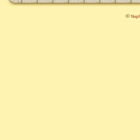
©
Napfo