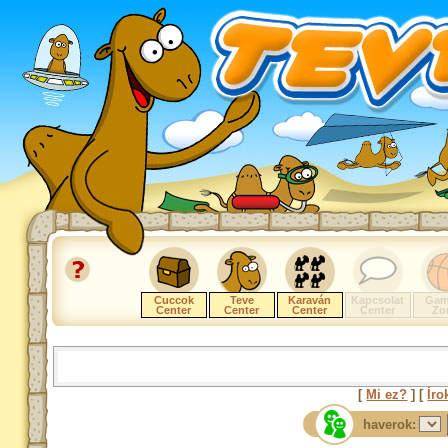
Cuccok
Teve
Karaván
Kapcsolat
Gam
Center
Center
Center
Center
Zo
[
Mi ez?
] [
Íro
haverok: