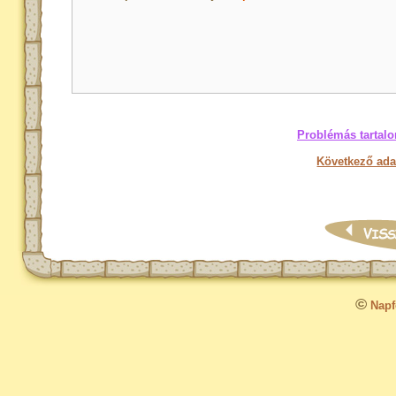
Problémás tartalo
Következő ada
©
Napfo