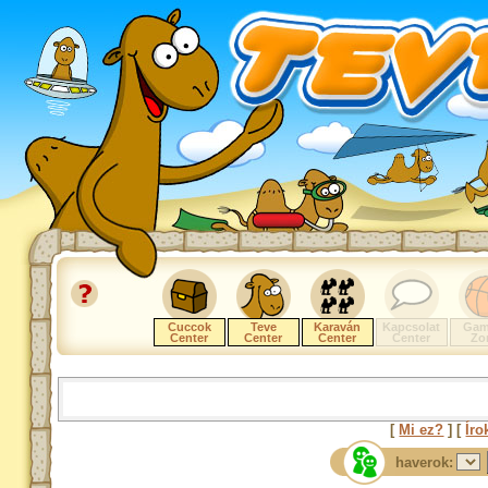
Cuccok
Teve
Karaván
Kapcsolat
Gam
Center
Center
Center
Center
Zo
[
Mi ez?
] [
Íro
haverok: