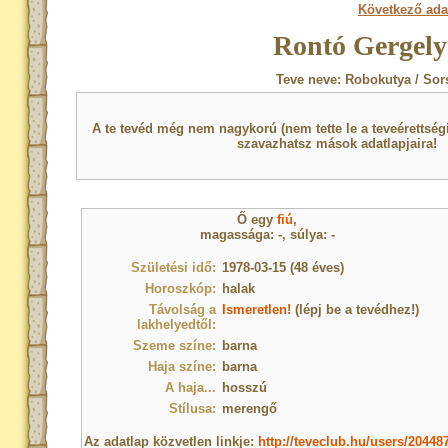
Következő ada
Rontó Gergely
Teve neve: Robokutya / Sor
A te tevéd még nem nagykorú (nem tette le a teveérettsé
szavazhatsz mások adatlapjaira!
Ő egy
fiú
,
magassága: -, súlya: -
Születési idő:
1978-03-15 (48 éves)
Horoszkóp:
halak
Távolság a
Ismeretlen!
(lépj be a tevédhez!)
lakhelyedtől:
Szeme színe:
barna
Haja színe:
barna
A haja...
hosszú
Stílusa:
merengő
Az adatlap közvetlen linkje:
http://teveclub.hu/users/20448