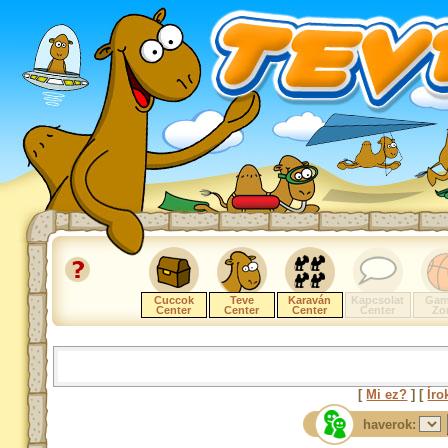
Cuccok
Teve
Karaván
Kapcsolat
Gam
Center
Center
Center
Center
Zo
[
Mi ez?
] [
Íro
haverok: