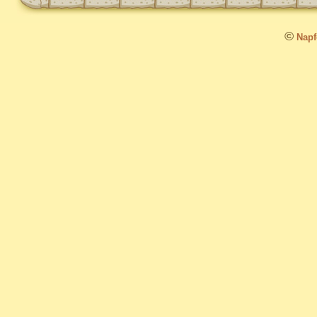
©
Napfo