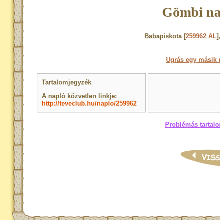
Gömbi na
Babapiskota [
259962
AL
]
Ugrás egy másik 
Tartalomjegyzék
A napló közvetlen linkje:
http://teveclub.hu/naplo/259962
Problémás tartalo