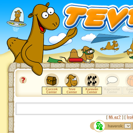
Cuccok
Teve
Karaván
Kapcsolat
Gam
Center
Center
Center
Center
Zo
[
Mi ez?
] [
Íro
haverok: