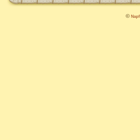
©
Napfo