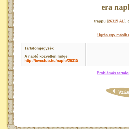
era nap
trappu [
26315
AL
],
Ugrás egy másik 
Tartalomjegyzék
A napló közvetlen linkje:
http://teveclub.hu/naplo/26315
Problémás tartalo