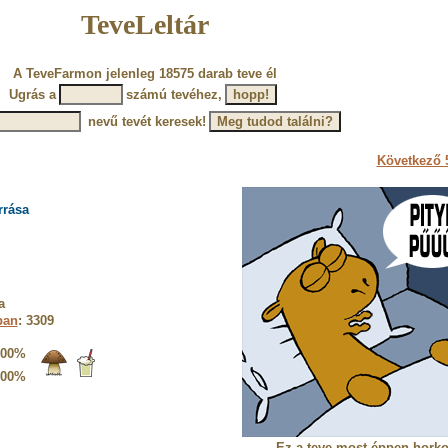
TeveLeltár
A TeveFarmon jelenleg 18575 darab teve él
Ugrás a
számú tevéhez,
nevű tevét keresek!
Következő 5
rrása
a
ban
: 3309
100%
100%
Ez a teve most éppen horko