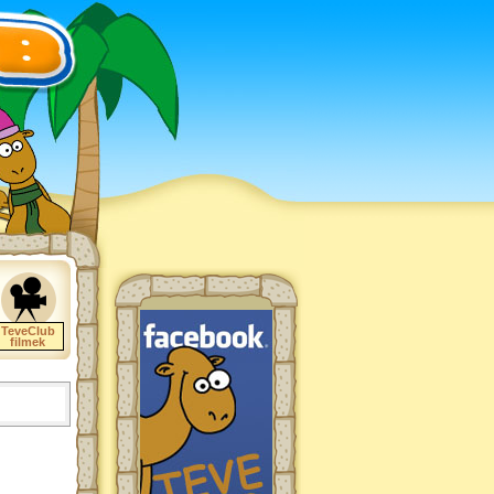
TeveClub
filmek