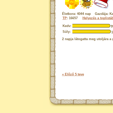
Életkora: 4044 nap Gazdája: Ka
TP
: 16657
Helyezés a toplistá
Kedv:
9
Súly:
2 napja látogatta meg utoljára a 
« Előző 5 teve