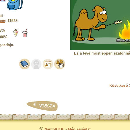
ti
ban
: 11528
9%
100%
gazdája.
Ez a teve most éppen szalonnát
Következő 5
©
Napfolt Kft.
-
Médiaajánlat