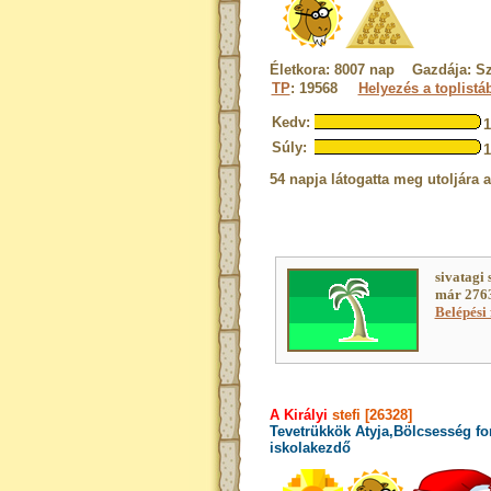
Életkora: 8007 nap Gazdája: S
TP
: 19568
Helyezés a toplistá
Kedv:
Súly:
54 napja látogatta meg utoljára 
sivatagi 
már 2763
Belépési 
A Királyi
stefi [26328]
Tevetrükkök Atyja,Bölcsesség fo
iskolakezdő