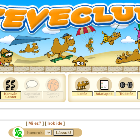
Karaván
Kapcsolat
Gaming
Leltár
Adatlapok
Trükktár
Center
Center
Zone
[
Mi ez?
] [
Írok ide
]
haverok: