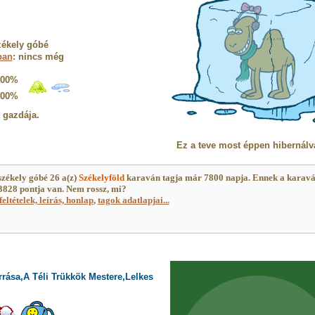
zékely góbé
ban
: nincs még
100%
100%
a gazdája.
Ez a teve most éppen hibernálv
székely góbé 26 a(z)
Székelyföld
karaván tagja már 7800 napja. Ennek a karav
828 pontja van. Nem rossz, mi?
feltételek, leírás, honlap
,
tagok adatlapjai...
rrása,A Téli Trükkök Mestere,Lelkes