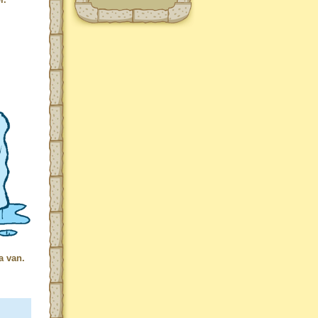
a van.