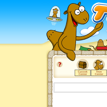
Cuccok
Teve
Center
Center