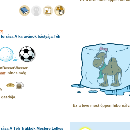
7]
forrása,A karavánok bástyája,Téli
utBesserWasser
ban
: nincs még
%
a gazdája.
Ez a teve most éppen hibernálv
rrása,A Téli Trükkök Mestere,Lelkes