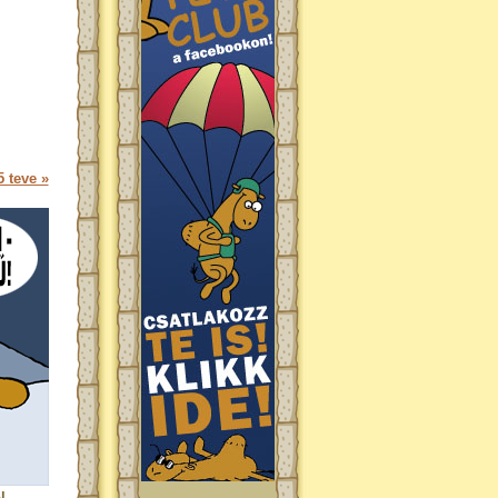
 teve »
l.