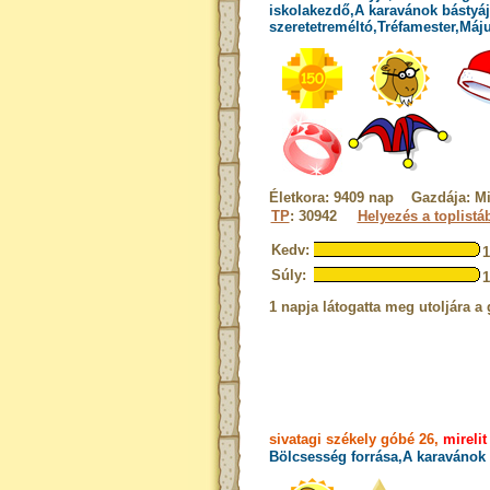
iskolakezdő,A karavánok bástyáj
szeretetreméltó,Tréfamester,Máj
Életkora: 9409 nap Gazdája: Mi
TP
: 30942
Helyezés a toplistá
Kedv:
Súly:
1 napja látogatta meg utoljára a 
sivatagi székely góbé 26,
mirelit
Bölcsesség forrása,A karavánok 