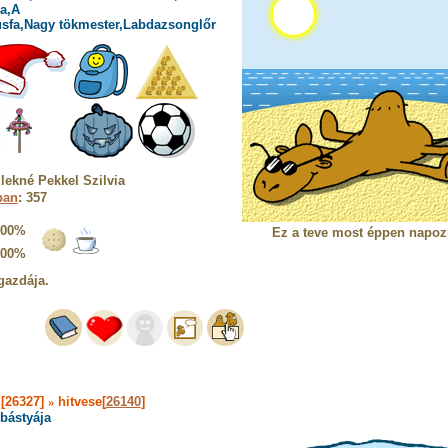
a,A
usfa,Nagy tökmester,Labdazsonglőr
lekné Pekkel Szilvia
ban
: 357
100%
Ez a teve most éppen napoz
100%
gazdája.
[26327]
»
hitvese[
26140
]
bástyája