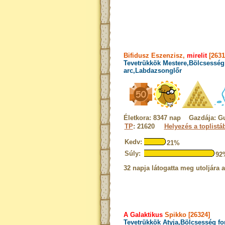
Bifidusz Eszenzisz,
mirelit
[2631
Tevetrükkök Mestere,Bölcsesség 
arc,Labdazsonglőr
Életkora: 8347 nap Gazdája: G
TP
: 21620
Helyezés a toplistá
Kedv:
21%
Súly:
92
32 napja látogatta meg utoljára 
A Galaktikus
Spikko [26324]
Tevetrükkök Atyja,Bölcsesség fo