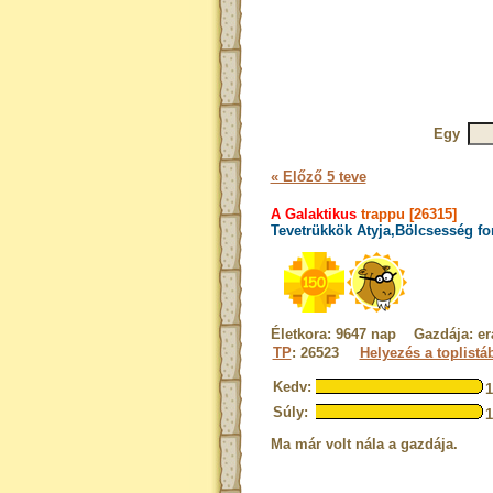
Egy
« Előző 5 teve
A Galaktikus
trappu [26315]
Tevetrükkök Atyja,Bölcsesség fo
Életkora: 9647 nap Gazdája: er
TP
: 26523
Helyezés a toplistá
Kedv:
Súly:
Ma már volt nála a gazdája.