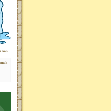
a van.
ánnak