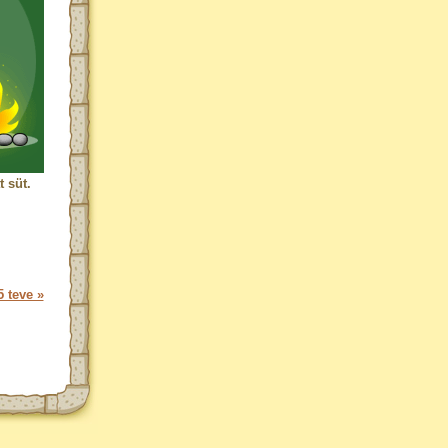
 süt.
 teve »