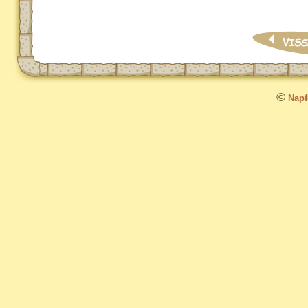
©
Napfo