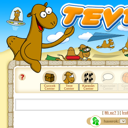
Cuccok
Teve
Karaván
Kapcsolat
Gam
Center
Center
Center
Center
Zo
[
Mi ez?
] [
Íro
haverok: