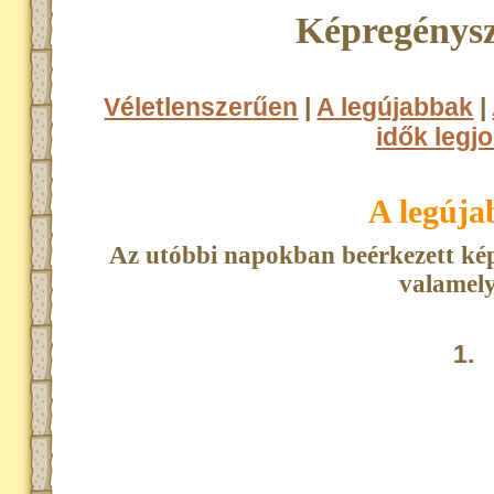
Képregénysz
Véletlenszerűen
|
A legújabbak
|
idők legjo
A legúj
Az utóbbi napokban beérkezett kép
valamely
1.