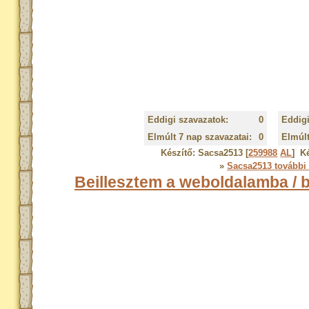
Eddigi szavazatok:
0
Eddigi
Elmúlt 7 nap szavazatai:
0
Elmúlt
Készítő:
Sacsa2513 [
259988
AL
]
Ké
»
Sacsa2513 további
Beillesztem a weboldalamba / 