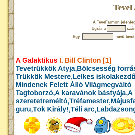
TeveL
A TeveFarmon jelenleg
Ugrás a
szá
Egy
nevű tevét
A Galaktikus
I. Bill Clinton [1]
Tevetrükkök Atyja,Bölcsesség forrás
Trükkök Mestere,Lelkes iskolakezd
Mindenek Felett Álló Világmegváltó
Tagtoborzó,A karavánok bástyája,A
szeretetreméltó,Tréfamester,Május
guru,Tök Király!,Téli arc,Labdazson