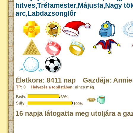
hitves,Tréfamester,Májusfa,Nagy tök
arc,Labdazsonglőr
Életkora: 8411 nap Gazdája: Annie
TP
: 0
Helyezés a toplistában
: nincs még
Kedv:
69%
Súly:
100%
16 napja látogatta meg utoljára a ga