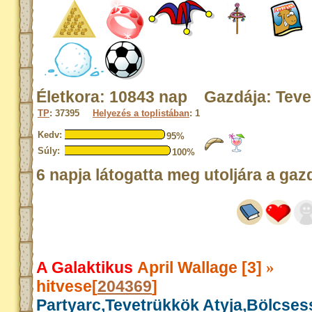
Életkora: 10843 nap Gazdája: Tev
TP
: 37395
Helyezés a toplistában
: 1
Kedv:
95%
Súly:
100%
6 napja látogatta meg utoljára a gaz
A Galaktikus
April Wallage [3]
»
hitvese[
204369
]
Partyarc,Tevetrükkök Atyja,Bölcse