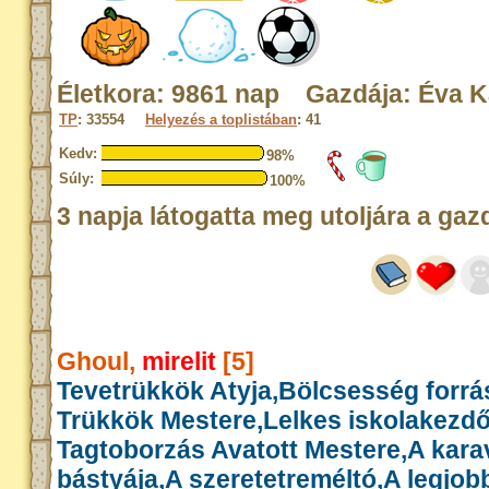
Életkora: 9861 nap Gazdája: Éva K
TP
: 33554
Helyezés a toplistában
: 41
Kedv:
98%
Súly:
100%
3 napja látogatta meg utoljára a gaz
Ghoul,
mirelit
[5]
Tevetrükkök Atyja,Bölcsesség forrás
Trükkök Mestere,Lelkes iskolakezd
Tagtoborzás Avatott Mestere,A kar
bástyája,A szeretetreméltó,A legjob