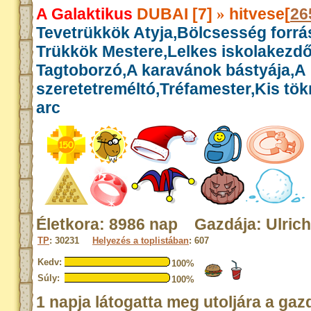
A Galaktikus
DUBAI [7]
hitvese[
26
»
Tevetrükkök Atyja,Bölcsesség forrás
Trükkök Mestere,Lelkes iskolakezdő
Tagtoborzó,A karavánok bástyája,A
szeretetreméltó,Tréfamester,Kis tök
arc
Életkora: 8986 nap Gazdája: Ulrich
TP
: 30231
Helyezés a toplistában
: 607
Kedv:
100%
Súly:
100%
1 napja látogatta meg utoljára a gaz