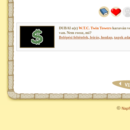
DUBAI a(z)
W.T.C. Twin Towers
karaván ve
van. Nem rossz, mi?
Belépési feltételek, leírás, honlap
,
tagok adat
©
Napfo