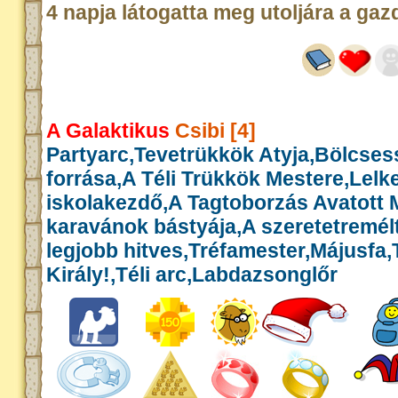
4 napja látogatta meg utoljára a gaz
A Galaktikus
Csibi [4]
Partyarc,Tevetrükkök Atyja,Bölcse
forrása,A Téli Trükkök Mestere,Lelk
iskolakezdő,A Tagtoborzás Avatott 
karavánok bástyája,A szeretetremél
legjobb hitves,Tréfamester,Májusfa
Király!,Téli arc,Labdazsonglőr