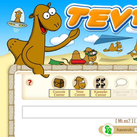
Cuccok
Teve
Karaván
Kapcsolat
Center
Center
Center
Center
[
Mi ez?
] [
haverok: