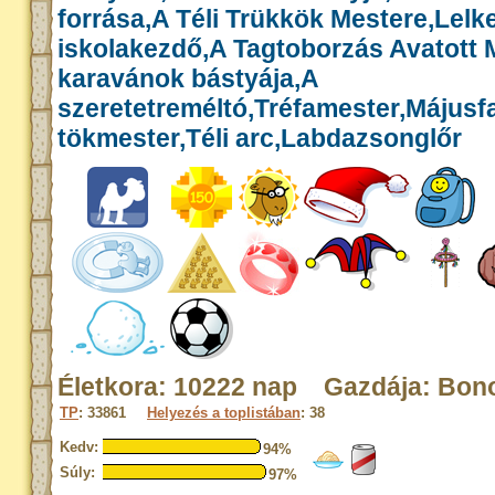
forrása,A Téli Trükkök Mestere,Lelk
iskolakezdő,A Tagtoborzás Avatott 
karavánok bástyája,A
szeretetreméltó,Tréfamester,Májusf
tökmester,Téli arc,Labdazsonglőr
Életkora: 10222 nap Gazdája: Bon
TP
: 33861
Helyezés a toplistában
: 38
Kedv:
94%
Súly:
97%