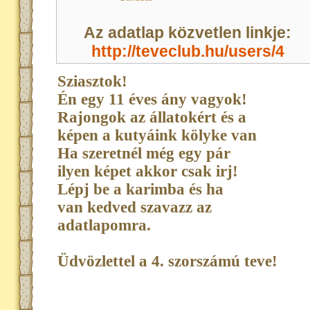
Az adatlap közvetlen linkje:
http://teveclub.hu/users/4
Sziasztok!
Én egy 11 éves ány vagyok!
Rajongok az állatokért és a
képen a kutyáink kölyke van
Ha szeretnél még egy pár
ilyen képet akkor csak irj!
Lépj be a karimba és ha
van kedved szavazz az
adatlapomra.
Üdvözlettel a 4. szorszámú teve!