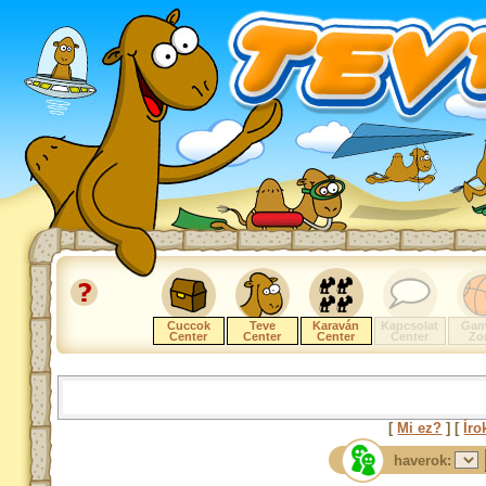
Cuccok
Teve
Karaván
Kapcsolat
Gam
Center
Center
Center
Center
Zo
[
Mi ez?
] [
Íro
haverok: