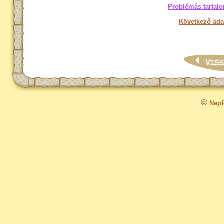
Problémás tartalo
Következő ada
©
Napfo