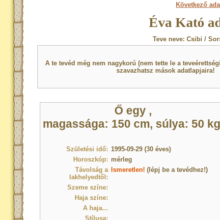
Következő ada
Éva Kató ad
Teve neve: Csibi / So
A te tevéd még nem nagykorú (nem tette le a teveérettsé
szavazhatsz mások adatlapjaira!
Ő egy
,
magassága: 150 cm, súlya: 50 kg
Születési idő:
1995-09-29 (30 éves)
Horoszkóp:
mérleg
Távolság a
Ismeretlen!
(lépj be a tevédhez!)
lakhelyedtől:
Szeme színe:
Haja színe:
A haja...
Stílusa: