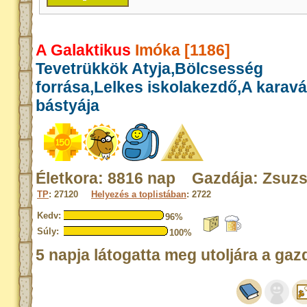
A Galaktikus
Imóka [1186]
Tevetrükkök Atyja,Bölcsesség
forrása,Lelkes iskolakezdő,A karav
bástyája
Életkora: 8816 nap Gazdája: Zsuzs
TP
: 27120
Helyezés a toplistában
: 2722
Kedv:
96%
Súly:
100%
5 napja látogatta meg utoljára a gaz