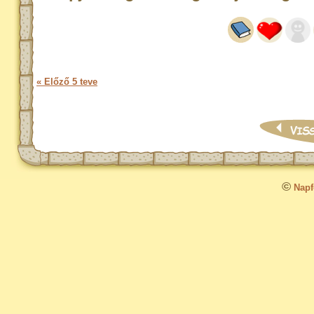
« Előző 5 teve
©
Napfo