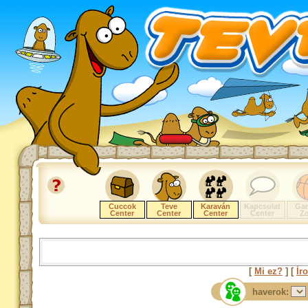
Cuccok
Teve
Karaván
Kapcsolat
Ga
Center
Center
Center
Center
Z
[
Mi ez?
] [
Ír
haverok: