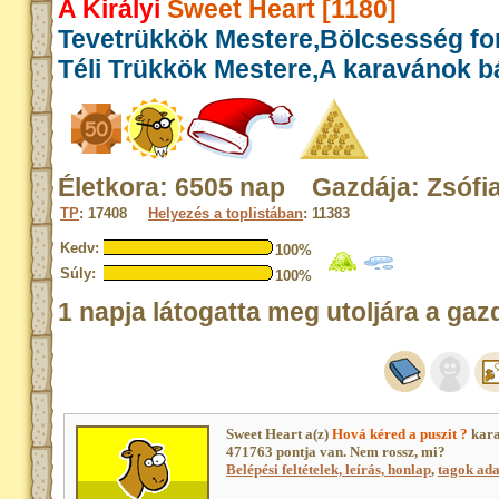
A Királyi
Sweet Heart [1180]
Tevetrükkök Mestere,Bölcsesség fo
Téli Trükkök Mestere,A karavánok b
Életkora: 6505 nap Gazdája: Zsófi
TP
: 17408
Helyezés a toplistában
: 11383
Kedv:
100%
Súly:
100%
1 napja látogatta meg utoljára a gaz
Sweet Heart a(z)
Hová kéred a puszit ?
kara
471763 pontja van. Nem rossz, mi?
Belépési feltételek, leírás, honlap
,
tagok adat