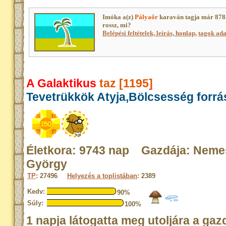
Imóka a(z)
Pályaőr
karaván tagja már 878
rossz, mi?
Belépési feltételek, leírás, honlap
,
tagok adat
A Galaktikus
taz [1195]
Tevetrükkök Atyja,Bölcsesség forrá
Életkora: 9743 nap Gazdája: Neme
György
TP
: 27496
Helyezés a toplistában
: 2389
Kedv:
90%
Súly:
100%
1 napja látogatta meg utoljára a gaz