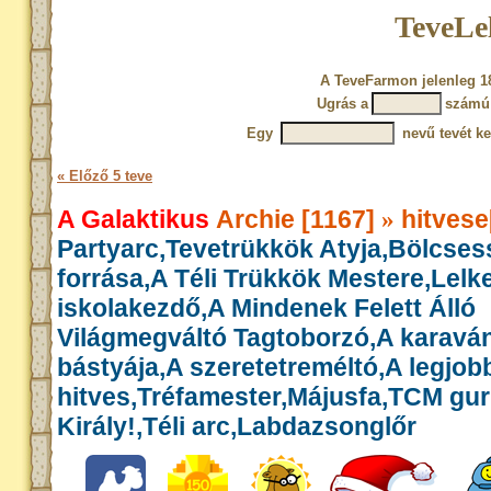
TeveLe
A TeveFarmon jelenleg 18
Ugrás a
számú 
Egy
nevű tevét ke
« Előző 5 teve
A Galaktikus
Archie [1167]
hitvese
»
Partyarc,Tevetrükkök Atyja,Bölcse
forrása,A Téli Trükkök Mestere,Lelk
iskolakezdő,A Mindenek Felett Álló
Világmegváltó Tagtoborzó,A karavá
bástyája,A szeretetreméltó,A legjob
hitves,Tréfamester,Májusfa,TCM gu
Király!,Téli arc,Labdazsonglőr