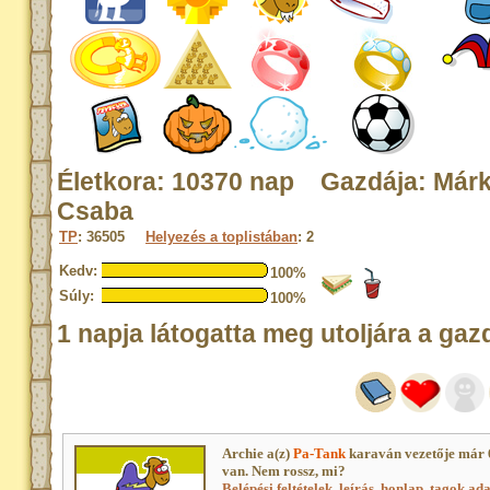
Életkora: 10370 nap Gazdája: Már
Csaba
TP
: 36505
Helyezés a toplistában
: 2
Kedv:
100%
Súly:
100%
1 napja látogatta meg utoljára a gaz
Archie a(z)
Pa-Tank
karaván vezetője már 
van. Nem rossz, mi?
Belépési feltételek, leírás, honlap
,
tagok adat