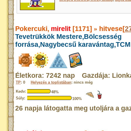
Pokercuki,
mirelit
[1171]
hitvese[
2
»
Tevetrükkök Mestere,Bölcsesség
forrása,Nagybecsű karavántag,TCM
Életkora: 7242 nap Gazdája: Lionk
TP
: 0
Helyezés a toplistában
: nincs még
Kedv:
48%
Súly:
100%
26 napja látogatta meg utoljára a ga