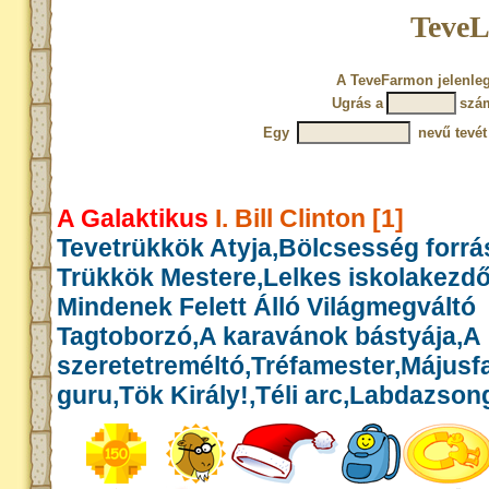
TeveL
A TeveFarmon jelenleg
Ugrás a
szá
Egy
nevű tevét
A Galaktikus
I. Bill Clinton [1]
Tevetrükkök Atyja,Bölcsesség forrás
Trükkök Mestere,Lelkes iskolakezd
Mindenek Felett Álló Világmegváltó
Tagtoborzó,A karavánok bástyája,A
szeretetreméltó,Tréfamester,Május
guru,Tök Király!,Téli arc,Labdazson