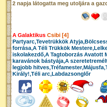
2 napja látogatta meg utoljára a gaz
A Galaktikus
Csibi [4]
Partyarc,Tevetrükkök Atyja,Bölcse
forrása,A Téli Trükkök Mestere,Lelk
iskolakezdő,A Tagtoborzás Avatott 
karavánok bástyája,A szeretetremél
legjobb hitves,Tréfamester,Májusfa
Király!,Téli arc,Labdazsonglőr