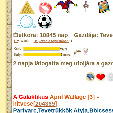
Életkora: 10845 nap Gazdája: Tev
TP
: 37407
Helyezés a toplistában
: 1
Kedv:
97%
Súly:
100%
2 napja látogatta meg utoljára a gaz
A Galaktikus
April Wallage [3]
»
hitvese[
204369
]
Partyarc,Tevetrükkök Atyja,Bölcse