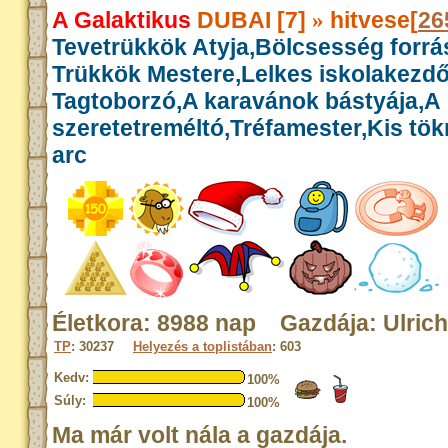
A Galaktikus
DUBAI [7]
hitvese[
26
»
Tevetrükkök Atyja,Bölcsesség forrás
Trükkök Mestere,Lelkes iskolakezdő
Tagtoborzó,A karavánok bástyája,A
szeretetreméltó,Tréfamester,Kis tök
arc
Életkora: 8988 nap Gazdája: Ulrich
TP
: 30237
Helyezés a toplistában
: 603
Kedv:
100%
Súly:
100%
Ma már volt nála a gazdája.