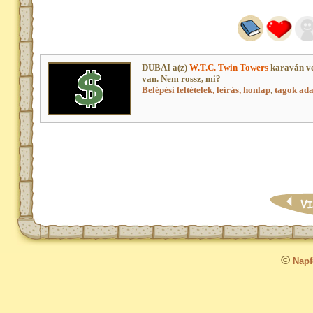
DUBAI a(z)
W.T.C. Twin Towers
karaván ve
van. Nem rossz, mi?
Belépési feltételek, leírás, honlap
,
tagok adat
©
Napfo