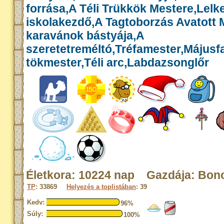
forrása,A Téli Trükkök Mestere,Lelk
iskolakezdő,A Tagtoborzás Avatott 
karavánok bástyája,A
szeretetreméltó,Tréfamester,Májusf
tökmester,Téli arc,Labdazsonglőr
Életkora: 10224 nap Gazdája: Bon
TP
: 33869
Helyezés a toplistában
: 39
Kedv:
96%
Súly:
100%