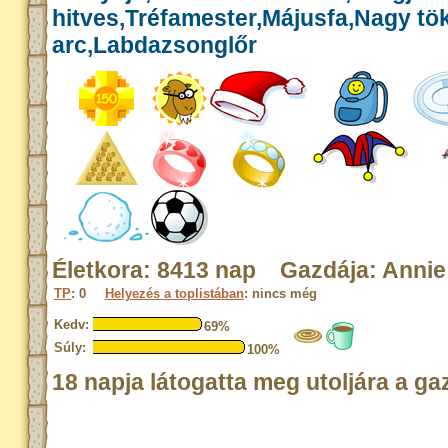
hitves,Tréfamester,Májusfa,Nagy tök
arc,Labdazsonglőr
Életkora: 8413 nap Gazdája: Annie
TP
: 0
Helyezés a toplistában
: nincs még
Kedv:
69%
Súly:
100%
18 napja látogatta meg utoljára a ga