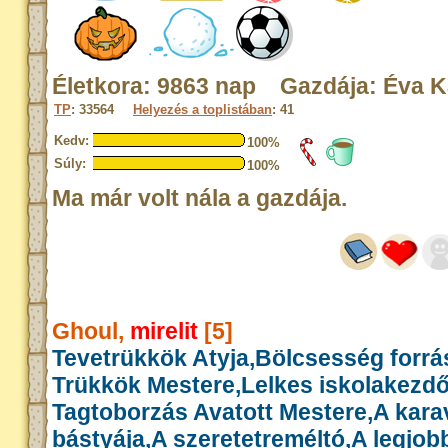
Életkora: 9863 nap Gazdája: Éva K
TP
: 33564
Helyezés a toplistában
: 41
Kedv:
100%
Súly:
100%
Ma már volt nála a gazdája.
Ghoul,
mirelit
[5]
Tevetrükkök Atyja,Bölcsesség forrás
Trükkök Mestere,Lelkes iskolakezd
Tagtoborzás Avatott Mestere,A kar
bástyája,A szeretetreméltó,A legjob