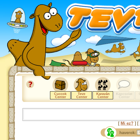
Cuccok
Teve
Karaván
Kapcsolat
Center
Center
Center
Center
[
Mi ez?
] [
haverok: