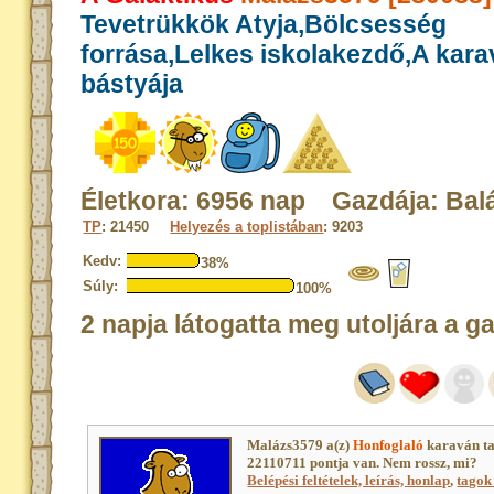
Tevetrükkök Atyja,Bölcsesség
forrása,Lelkes iskolakezdő,A kar
bástyája
Életkora: 6956 nap Gazdája: Bal
TP
: 21450
Helyezés a toplistában
: 9203
Kedv:
38%
Súly:
100%
2 napja látogatta meg utoljára a g
Malázs3579 a(z)
Honfoglaló
karaván ta
22110711 pontja van. Nem rossz, mi?
Belépési feltételek, leírás, honlap
,
tagok 