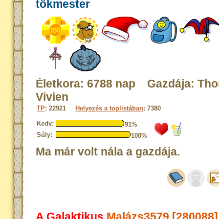
tökmester
Életkora: 6788 nap Gazdája: Th
Vivien
TP
: 22921
Helyezés a toplistában
: 7380
Kedv:
91%
Súly:
100%
Ma már volt nála a gazdája.
A Galaktikus
Malázs3579 [280088]