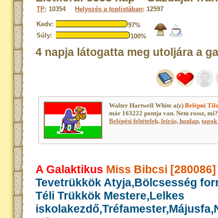
TP
: 10354
Helyezés a toplistában
: 12597
Kedv:
97%
Súly:
100%
4 napja látogatta meg utoljára a g
Walter Hartwell White a(z)
Belépni Til
már 163222 pontja van. Nem rossz, mi
Belépési feltételek, leírás, honlap
,
tagok 
A Galaktikus
Miss Bibcsi [280086]
Tevetrükkök Atyja,Bölcsesség for
Téli Trükkök Mestere,Lelkes
iskolakezdő,Tréfamester,Májusfa