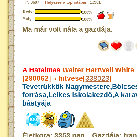
TP
: 3607
Helyezés a toplistában
: 13901
Kedv:
100%
Súly:
100%
Ma már volt nála a gazdája.
A Hatalmas
Walter Hartwell White
[280062]
hitvese[
338023
]
»
Tevetrükkök Nagymestere,Bölcse
forrása,Lelkes iskolakezdő,A kar
bástyája
Életkora: 3353 nap Gazdája: fra