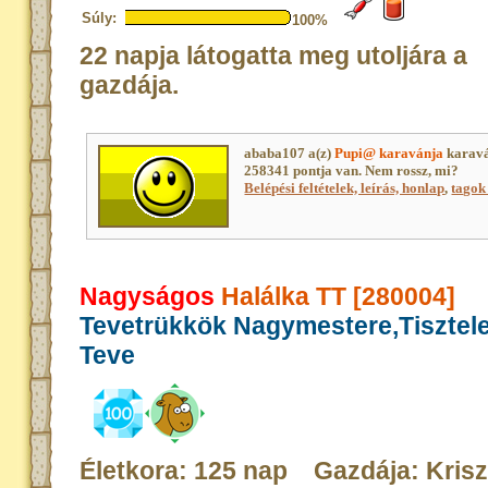
Súly:
100%
22 napja látogatta meg utoljára a
gazdája.
ababa107 a(z)
Pupi@ karavánja
karavá
258341 pontja van. Nem rossz, mi?
Belépési feltételek, leírás, honlap
,
tagok 
Nagyságos
Halálka TT [280004]
Tevetrükkök Nagymestere,Tisztele
Teve
Életkora: 125 nap Gazdája: Kris