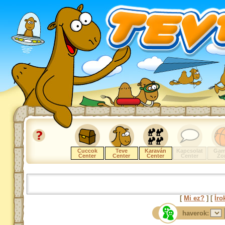
Cuccok
Teve
Karaván
Kapcsolat
Gam
Center
Center
Center
Center
Zo
[
Mi ez?
] [
Íro
haverok: