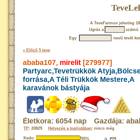
TeveLel
A TeveFarmon jelenleg 18
Ugrás a
számú 
Egy
nevű tevét ke
« Előző 5 teve
ababa107,
mirelit
[279977]
Partyarc,Tevetrükkök Atyja,Bölcs
forrása,A Téli Trükkök Mestere,A
karavánok bástyája
Életkora: 6054 nap Gazdája: aba
TP
: 20829
Helyezés a toplistában
: nincs még
Kedv:
95%