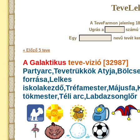
TeveLel
A TeveFarmon jelenleg 18
Ugrás a
számú 
Egy
nevű tevét ke
« Előző 5 teve
A Galaktikus
teve-vizió [32987]
Partyarc,Tevetrükkök Atyja,Bölcs
forrása,Lelkes
iskolakezdő,Tréfamester,Májusfa,
tökmester,Téli arc,Labdazsonglőr