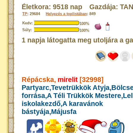
Életkora: 9518 nap Gazdája: TA
TP
: 29684
Helyezés a toplistában
: 849
Kedv:
100%
Súly:
100%
1 napja látogatta meg utoljára a g
Répácska,
mirelit
[32998]
Partyarc,Tevetrükkök Atyja,Bölcs
forrása,A Téli Trükkök Mestere,Le
iskolakezdő,A karavánok
bástyája,Májusfa