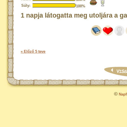
Súly:
100%
1 napja látogatta meg utoljára a g
« Előző 5 teve
©
Napfo