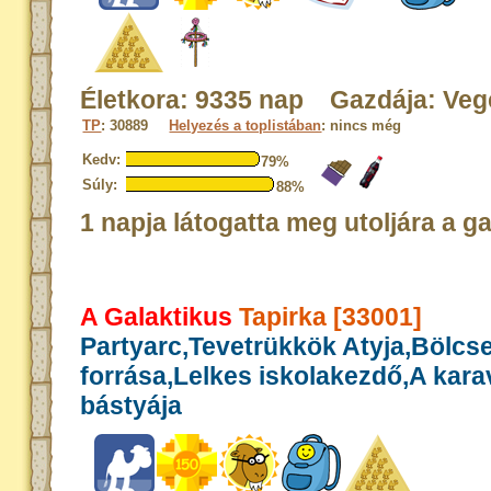
Életkora: 9335 nap Gazdája: Veg
TP
: 30889
Helyezés a toplistában
: nincs még
Kedv:
79%
Súly:
88%
1 napja látogatta meg utoljára a g
A Galaktikus
Tapirka [33001]
Partyarc,Tevetrükkök Atyja,Bölcs
forrása,Lelkes iskolakezdő,A kar
bástyája