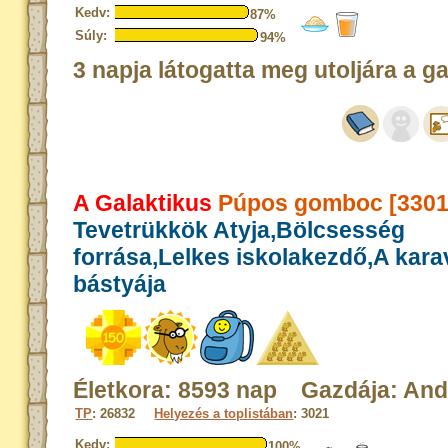
Kedv:
87%
Súly:
94%
3 napja látogatta meg utoljára a g
A Galaktikus
Púpos gomboc [3301
Tevetrükkök Atyja,Bölcsesség
forrása,Lelkes iskolakezdő,A kar
bástyája
Életkora: 8593 nap Gazdája: And
TP
: 26832
Helyezés a toplistában
: 3021
Kedv:
100%