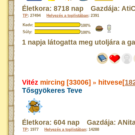
Életkora: 8718 nap Gazdája: Ati
TP
: 27494
Helyezés a toplistában
: 2391
Kedv:
100%
Súly:
100%
1 napja látogatta meg utoljára a g
Vitéz
mircing [33006]
hitvese[
18
»
Tősgyökeres Teve
Életkora: 604 nap Gazdája: ANit
TP
: 1977
Helyezés a toplistában
: 14288