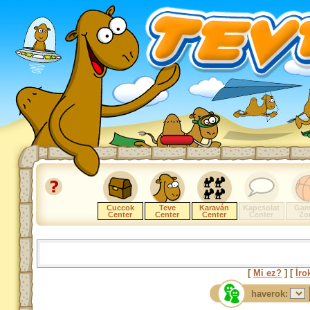
Cuccok
Teve
Karaván
Kapcsolat
Gam
Center
Center
Center
Center
Zo
[
Mi ez?
] [
Íro
haverok: