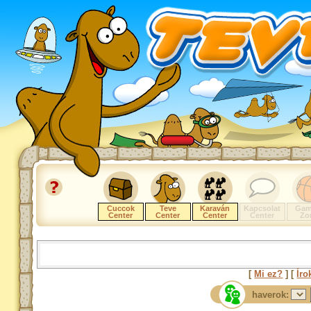
Cuccok
Teve
Karaván
Kapcsolat
Gam
Center
Center
Center
Center
Zo
[
Mi ez?
] [
Íro
haverok: