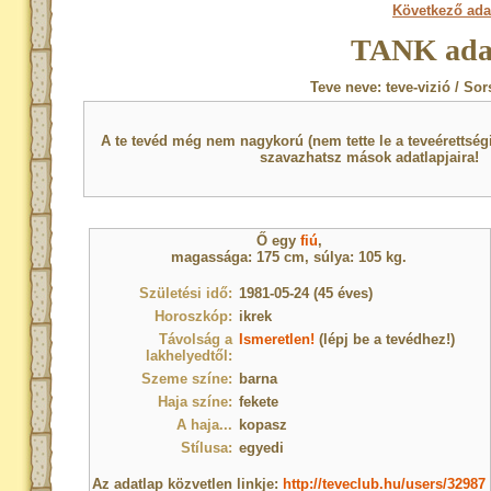
Következő ada
TANK ada
Teve neve: teve-vizió / So
A te tevéd még nem nagykorú (nem tette le a teveérettsé
szavazhatsz mások adatlapjaira!
Ő egy
fiú
,
magassága: 175 cm, súlya: 105 kg.
Születési idő:
1981-05-24 (45 éves)
Horoszkóp:
ikrek
Távolság a
Ismeretlen!
(lépj be a tevédhez!)
lakhelyedtől:
Szeme színe:
barna
Haja színe:
fekete
A haja...
kopasz
Stílusa:
egyedi
Az adatlap közvetlen linkje:
http://teveclub.hu/users/32987