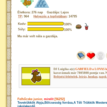
Életkora: 276 nap Gazdája: Lajos
TP
: 964
Helyezés a toplistában
: 14795
Kedv:
100%
Súly:
100%
Ma már volt nála a gazdája.
DJ Luigika a(z)
GARFIELD a LOVAS k
karavánnak már 7805808 pontja van. N
Belépési feltételek, leírás, honlap
,
tagok 
Felhőcske junior,
mirelit
[56252]
Tevetrükkök Atyja,Bölcsesség forrása,A Téli Trükkök Mester
iskolakezdő