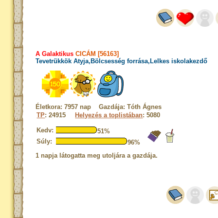
A Galaktikus
CICÁM [56163]
Tevetrükkök Atyja,Bölcsesség forrása,Lelkes iskolakezdő
Életkora: 7957 nap Gazdája: Tóth Ágnes
TP
: 24915
Helyezés a toplistában
: 5080
Kedv:
51%
Súly:
96%
1 napja látogatta meg utoljára a gazdája.