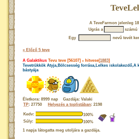
TeveLel
A TeveFarmon jelenleg 18
Ugrás a
számú 
Egy
nevű tevét ke
« Előző 5 teve
A Galaktikus
Tevu teve [56107]
»
hitvese[
1883
]
Tevetrükkök Atyja,Bölcsesség forrása,Lelkes iskolakezdő,A
bástyája
Életkora: 8999 nap Gazdája: Valaki
TP
: 27750
Helyezés a toplistában
: 2198
Kedv:
100%
Súly:
100%
1 napja látogatta meg utoljára a gazdája.