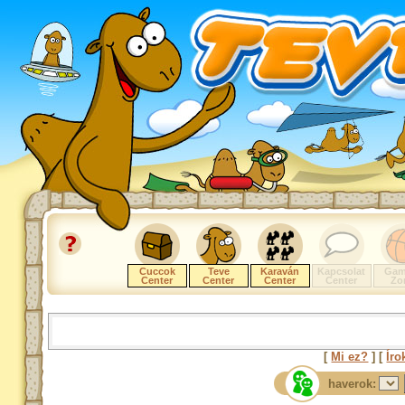
Cuccok
Teve
Karaván
Kapcsolat
Gam
Center
Center
Center
Center
Zo
[
Mi ez?
] [
Íro
haverok: