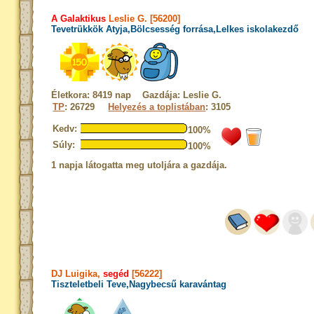
A Galaktikus
Leslie G. [56200]
Tevetrükkök Atyja,Bölcsesség forrása,Lelkes iskolakezdő
Életkora: 8419 nap Gazdája: Leslie G.
TP
: 26729
Helyezés a toplistában
: 3105
Kedv:
100%
Súly:
100%
1 napja látogatta meg utoljára a gazdája.
DJ Luigika,
segéd
[56222]
Tiszteletbeli Teve,Nagybecsű karavántag