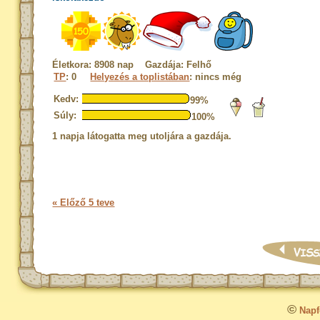
Életkora: 8908 nap Gazdája: Felhő
TP
: 0
Helyezés a toplistában
: nincs még
Kedv:
99%
Súly:
100%
1 napja látogatta meg utoljára a gazdája.
« Előző 5 teve
©
Napfo