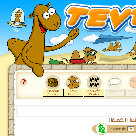
Cuccok
Teve
Karaván
Kapcsolat
Gam
Center
Center
Center
Center
Zo
[
Mi ez?
] [
Íro
haverok: