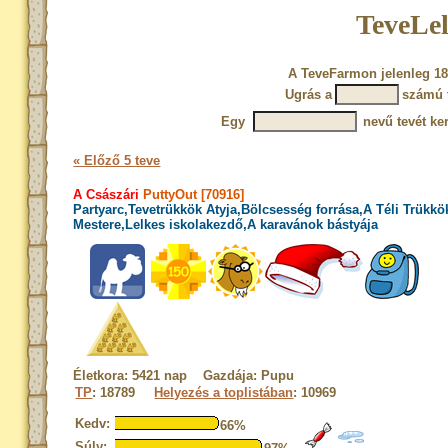
TeveLel
A TeveFarmon jelenleg 18
Ugrás a
számú 
Egy
nevű tevét ke
« Előző 5 teve
A Császári
PuttyOut [70916]
Partyarc,Tevetrükkök Atyja,Bölcsesség forrása,A Téli Trükkö
Mestere,Lelkes iskolakezdő,A karavánok bástyája
Életkora: 5421 nap Gazdája: Pupu
TP
: 18789
Helyezés a toplistában
: 10969
Kedv:
66%
Súly: