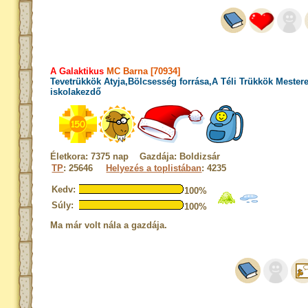
A Galaktikus
MC Barna [70934]
Tevetrükkök Atyja,Bölcsesség forrása,A Téli Trükkök Mester
iskolakezdő
Életkora: 7375 nap Gazdája: Boldizsár
TP
: 25646
Helyezés a toplistában
: 4235
Kedv:
100%
Súly:
100%
Ma már volt nála a gazdája.