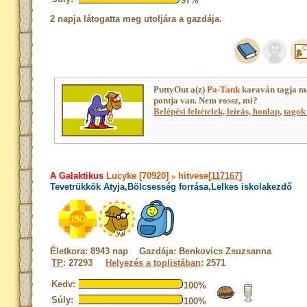
97%
2 napja látogatta meg utoljára a gazdája.
PuttyOut a(z)
Pa-Tank
karaván tagja m
pontja van. Nem rossz, mi?
Belépési feltételek, leírás, honlap
,
tagok 
A Galaktikus
Lucyke [70920]
»
hitvese[
117167
]
Tevetrükkök Atyja,Bölcsesség forrása,Lelkes iskolakezdő
Életkora: 8943 nap Gazdája: Benkovics Zsuzsanna
TP
: 27293
Helyezés a toplistában
: 2571
Kedv:
100%
Súly:
100%