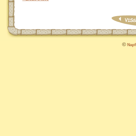
©
Napfo