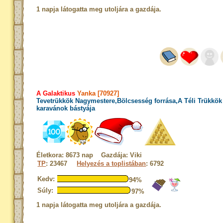
1 napja látogatta meg utoljára a gazdája.
A Galaktikus
Yanka [70927]
Tevetrükkök Nagymestere,Bölcsesség forrása,A Téli Trükkök
karavánok bástyája
Életkora: 8673 nap Gazdája: Viki
TP
: 23467
Helyezés a toplistában
: 6792
Kedv:
94%
Súly:
97%
1 napja látogatta meg utoljára a gazdája.