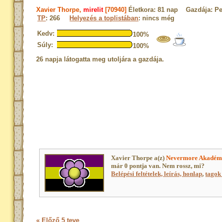
Xavier Thorpe,
mirelit
[70940]
Életkora: 81 nap Gazdája: Pe
TP
: 266
Helyezés a toplistában
: nincs még
Kedv:
100%
Súly:
100%
26 napja látogatta meg utoljára a gazdája.
Xavier Thorpe a(z)
Nevermore Akadém
már 0 pontja van. Nem rossz, mi?
Belépési feltételek, leírás, honlap
,
tagok 
« Előző 5 teve