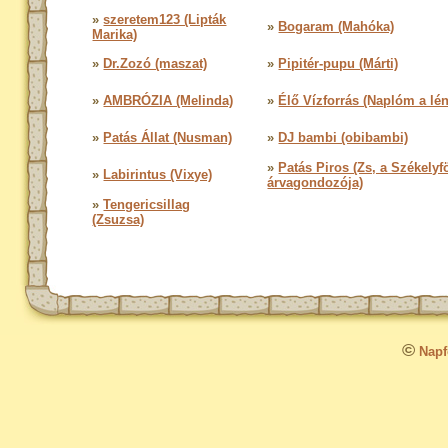
»
szeretem123 (Lipták
»
Bogaram (Mahóka)
Marika)
»
Dr.Zozó (maszat)
»
Pipitér-pupu (Márti)
»
AMBRÓZIA (Melinda)
»
Élő Vízforrás (Naplóm a lé
»
Patás Állat (Nusman)
»
DJ bambi (obibambi)
»
Patás Piros (Zs, a Székelyf
»
Labirintus (Vixye)
árvagondozója)
»
Tengericsillag
(Zsuzsa)
©
Napfo