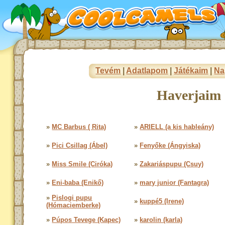
Tevém
|
Adatlapom
|
Játékaim
|
Na
Haverjaim 
»
MC Barbus ( Rita)
»
ARIELL (a kis hableány)
»
Pici Csillag (Ábel)
»
Fenyőke (Ángyiska)
»
Miss Smile (Ciróka)
»
Zakariáspupu (Csuy)
»
Eni-baba (Enikő)
»
mary junior (Fantagra)
»
Pislogi pupu
»
kuppé5 (Irene)
(Hómaciemberke)
»
Púpos Tevege (Kapec)
»
karolin (karla)