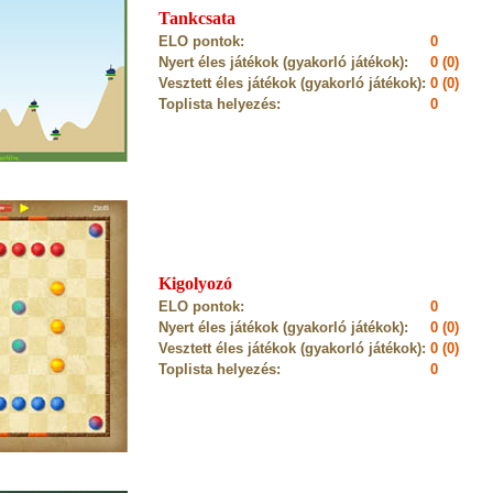
Tankcsata
ELO pontok:
0
Nyert éles játékok (gyakorló játékok):
0 (0)
Vesztett éles játékok (gyakorló játékok):
0 (0)
Toplista helyezés:
0
Kigolyozó
ELO pontok:
0
Nyert éles játékok (gyakorló játékok):
0 (0)
Vesztett éles játékok (gyakorló játékok):
0 (0)
Toplista helyezés:
0