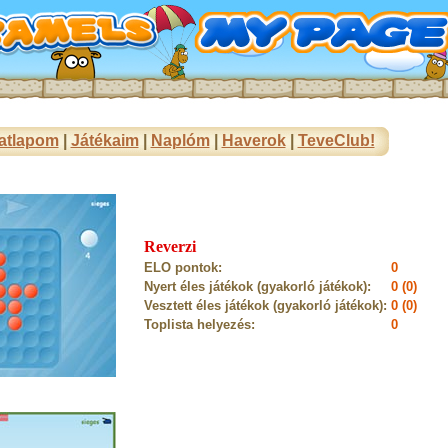
atlapom
|
Játékaim
|
Naplóm
|
Haverok
|
TeveClub!
Reverzi
ELO pontok:
0
Nyert éles játékok (gyakorló játékok):
0 (0)
Vesztett éles játékok (gyakorló játékok):
0 (0)
Toplista helyezés:
0