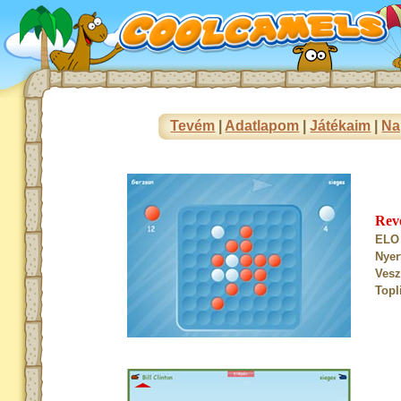
Tevém
|
Adatlapom
|
Játékaim
|
Na
Rev
ELO 
Nyer
Vesz
Topl