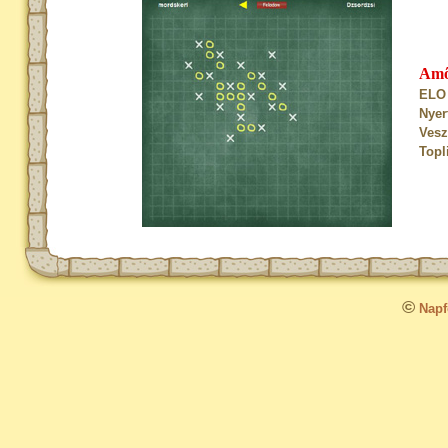
Am
ELO 
Nyer
Vesz
Topl
©
Napfo