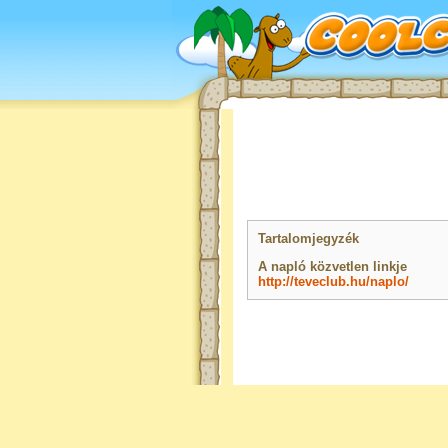
Tartalomjegyzék
A napló közvetlen linkje
http://teveclub.hu/naplo/