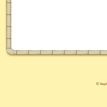
©
Napfo