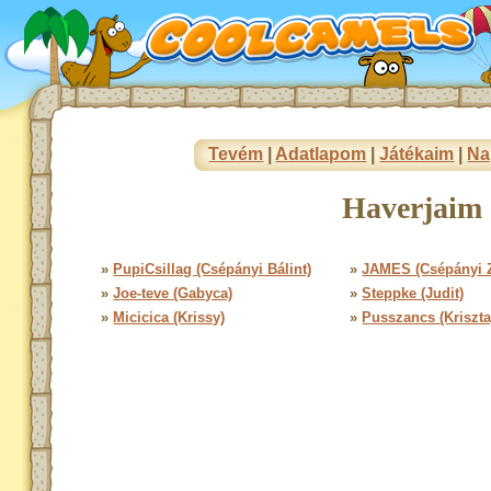
Tevém
|
Adatlapom
|
Játékaim
|
Na
Haverjaim 
»
PupiCsillag (Csépányi Bálint)
»
JAMES (Csépányi Z
»
Joe-teve (Gabyca)
»
Steppke (Judit)
»
Micicica (Krissy)
»
Pusszancs (Kriszta