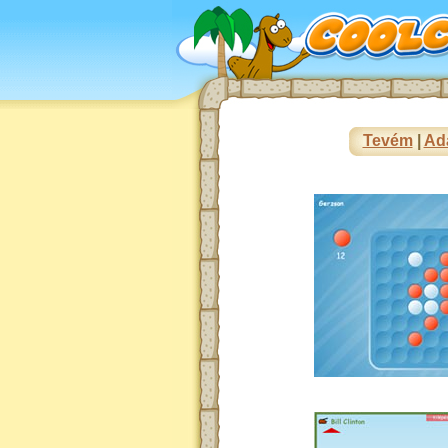
Tevém
|
Ad