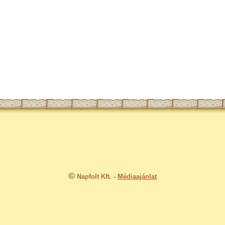
©
Napfolt Kft.
-
Médiaajánlat