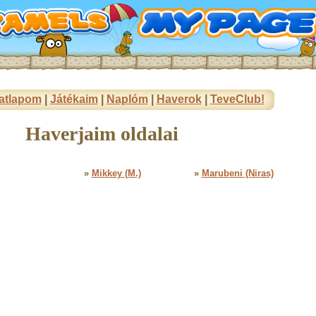
atlapom
|
Játékaim
|
Naplóm
|
Haverok
|
TeveClub!
Haverjaim oldalai
»
Mikkey (M.)
»
Marubeni (Niras)